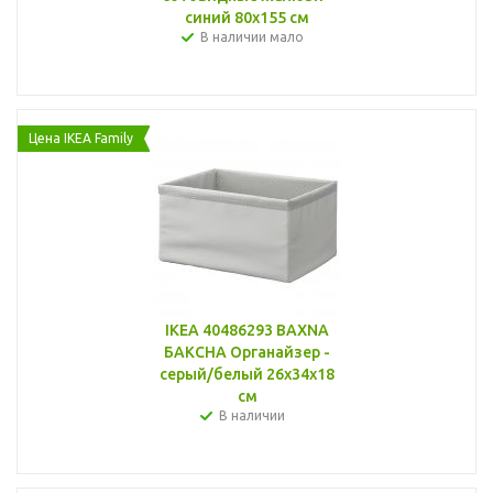
синий 80x155 см
В наличии мало
Цена IKEA Family
IKEA 40486293 BAXNA
БАКСНА Органайзер -
серый/белый 26x34x18
см
В наличии