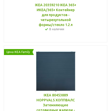
IKEA 20359210 IKEA 365+
ИКЕА/365+ Контейнер
для продуктов -
четырехугольной
формы/стекло 1.2 л
В наличии
Цена IKEA Family
IKEA 80453889
HOPPVALS ХОППВАЛС
Затемняющие
сотовидные жалюзи -