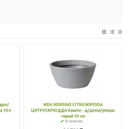
едро/
IKEA 00505043 CITRUSKRYDDA
 10 л
ЦИТРУСКРЮДДА Кашпо - д/дома/улицы
серый 33 см
В наличии