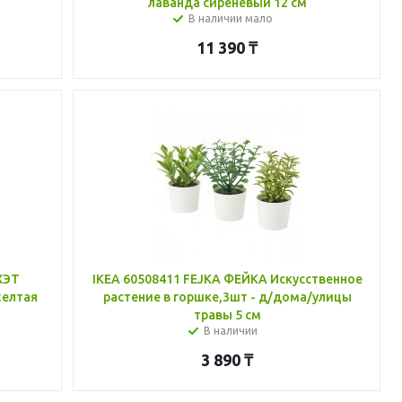
лаванда сиреневый 12 см
В наличии мало
11 390
₸
ХЭТ
IKEA 60508411 FEJKA ФЕЙКА Искусственное
желтая
растение в горшке,3шт - д/дома/улицы
травы 5 см
В наличии
3 890
₸