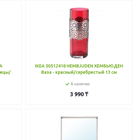
КА
IKEA 50512418 HEMBJUDEN ХЕМБЬЮДЕН
лицы/
Ваза - красный/серебристый 13 см
В наличии
3 990
₸