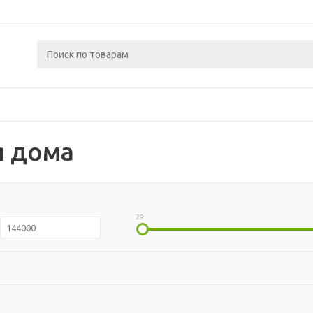
я дома
29