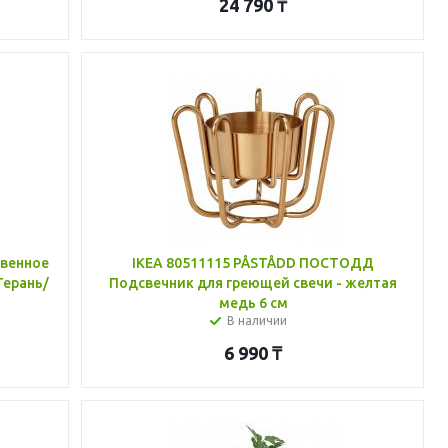
24 790
₸
твенное
IKEA 80511115 PÅSTÅDD ПОСТОДД
Герань/
Подсвечник для греющей свечи - желтая
медь 6 см
В наличии
6 990
₸