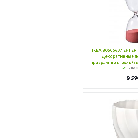
IKEA 80506637 EFT
Декоративные пе
прозрачное стекло/т
В нал
9 59