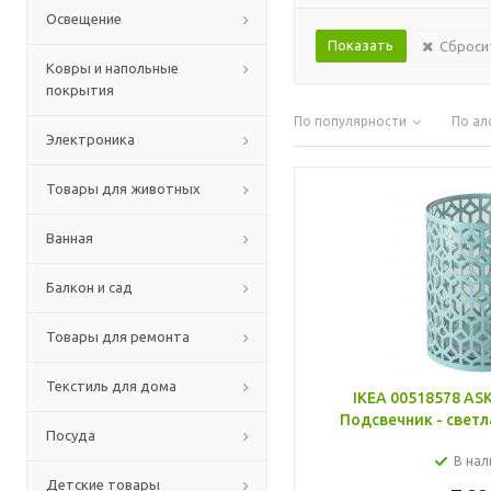
Освещение
Сброси
Ковры и напольные
покрытия
По популярности
По ал
Электроника
Товары для животных
Ванная
Балкон и сад
Товары для ремонта
Текстиль для дома
IKEA 00518578 A
Подсвечник - светл
Посуда
В нал
Детские товары