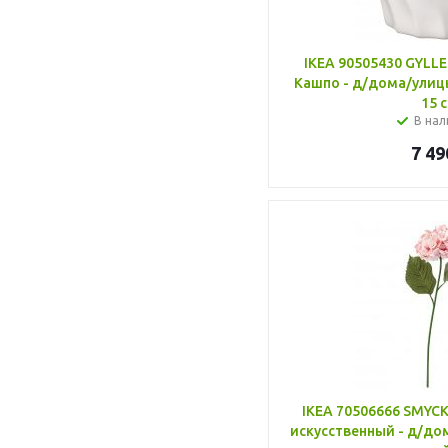
IKEA 90505430 GYL
Кашпо - д/дома/улиц
15 
В нал
7 49
IKEA 70506666 SMYC
искусственный - д/до