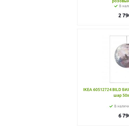
розовый
В нал
2 79
IKEA 60512724 BILD БИ
шар 50x
В налич
6 79