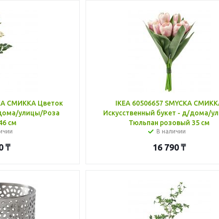
KA СМИККА Цветок
IKEA 60506657 SMYCKA СМИК
/дома/улицы/Роза
Искусственный букет - д/дома/у
46 см
Тюльпан розовый 35 см
ичии
В наличии
0
₸
16 790
₸