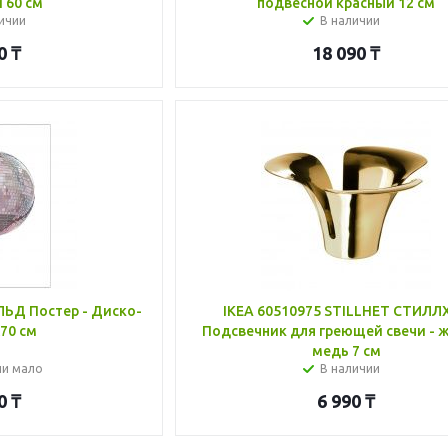
 60 см
подвесной красный 12 см
ичии
В наличии
0
₸
18 090
₸
ЛЬД Постер - Диско-
IKEA 60510975 STILLHET СТИЛЛ
70 см
Подсвечник для греющей свечи - 
медь 7 см
ии мало
В наличии
0
₸
6 990
₸