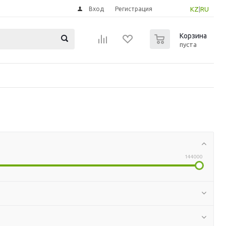
Вход
Регистрация
KZ
|
RU
0
Корзина
пуста
144000