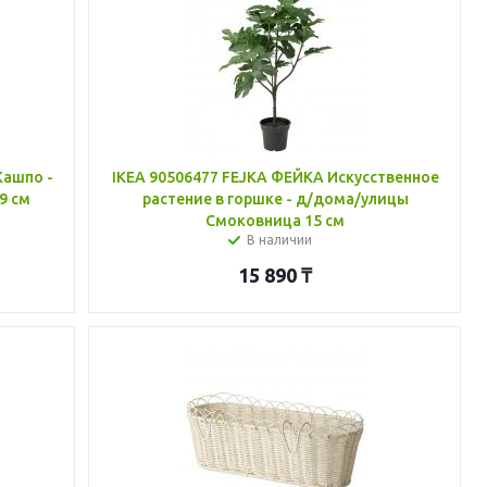
Кашпо -
IKEA 90506477 FEJKA ФЕЙКА Искусственное
9 см
растение в горшке - д/дома/улицы
Смоковница 15 см
В наличии
15 890
₸