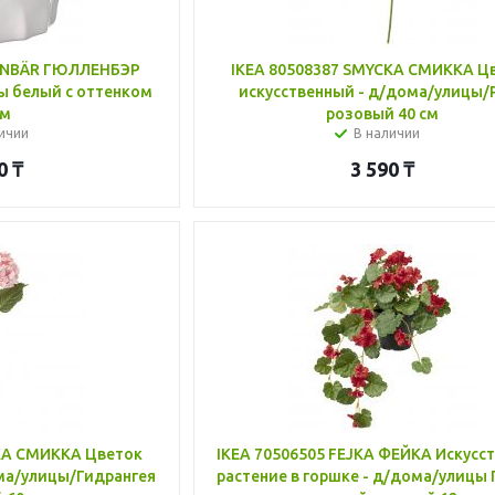
LENBÄR ГЮЛЛЕНБЭР
IKEA 80508387 SMYCKA СМИККА Ц
ы белый с оттенком
искусственный - д/дома/улицы/
см
розовый 40 см
ичии
В наличии
0
₸
3 590
₸
KA СМИККА Цветок
IKEA 70506505 FEJKA ФЕЙКА Искусс
ма/улицы/Гидрангея
растение в горшке - д/дома/улицы 