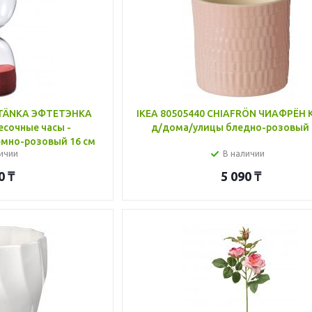
ERTÄNKA ЭФТЕТЭНКА
IKEA 80505440 CHIAFRÖN ЧИАФРЁН 
сочные часы -
д/дома/улицы бледно-розовый 
емно-розовый 16 см
ичии
В наличии
0
₸
5 090
₸