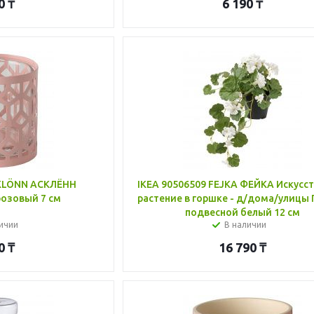
0
₸
6 190
₸
SKLÖNN АСКЛЁНН
IKEA 90506509 FEJKA ФЕЙКА Искусс
розовый 7 см
растение в горшке - д/дома/улицы 
подвесной белый 12 см
ичии
В наличии
0
₸
16 790
₸