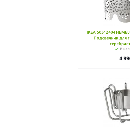
IKEA 50512404 HEM
Подсвечник для г
серебрист
В нал
4 99