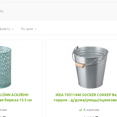
ть
фавиту
По цене
SKLÖNN АСКЛЁНН
IKEA 70511446 SOCKER СОККЕР В
ая бирюза 15.5 см
горшок - д/дома/улицы/оцинковка
ичии
В наличии