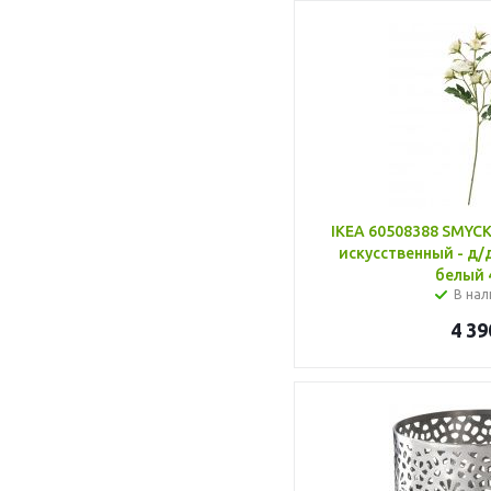
IKEA 60508388 SMYC
искусственный - д
белый 
В нал
4 39