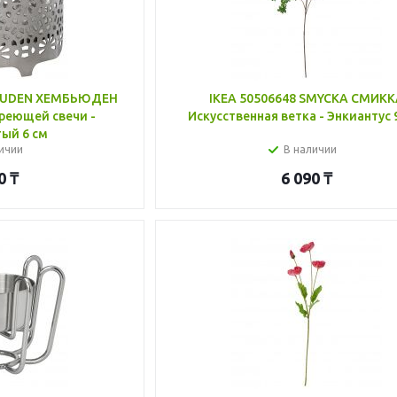
BJUDEN ХЕМБЬЮДЕН
IKEA 50506648 SMYCKA СМИК
реющей свечи -
Искусственная ветка - Энкиантус 
ый 6 см
ичии
В наличии
0
₸
6 090
₸