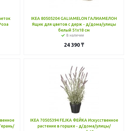
веток
IKEA 80505204 GALIAMELON ГАЛИАМЕЛОН
Роза
Ящик для цветов с держ - д/дома/улицы
белый 51x18 см
В наличии
24 390
₸
твенное
IKEA 70505394 FEJKA ФЕЙКА Искусственное
Герань/
растение в горшке - д/дома/улицы/