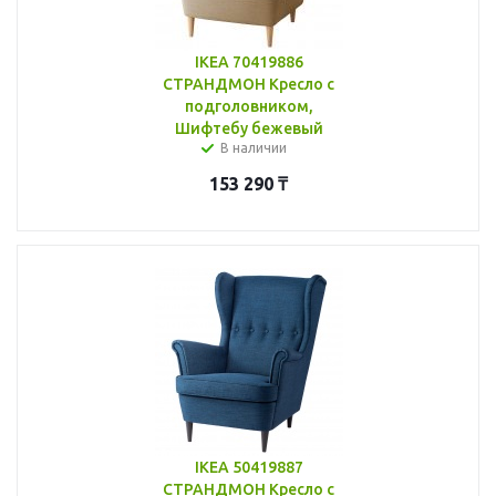
IKEA 70419886
СТРАНДМОН Кресло с
подголовником,
Шифтебу бежевый
В наличии
153 290
₸
IKEA 50419887
СТРАНДМОН Кресло с