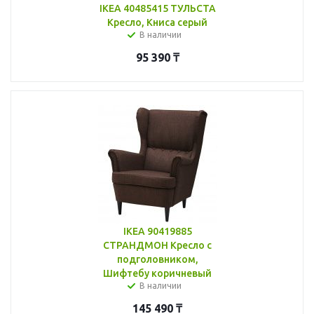
IKEA 40485415 ТУЛЬСТА
Кресло, Книса серый
В наличии
95 390
₸
IKEA 90419885
СТРАНДМОН Кресло с
подголовником,
Шифтебу коричневый
В наличии
145 490
₸