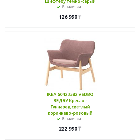
Шифтебу темно-серый
В наличии
126 990
₸
IKEA 60423582 VEDBO
ВЕДБУ Кресло -
Гуннаред светлый
коричнево-розовый
В наличии
222 990
₸