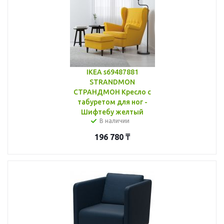
IKEA s69487881
STRANDMON
СТРАНДМОН Кресло с
табуретом для ног -
Шифтебу желтый
В наличии
196 780
₸