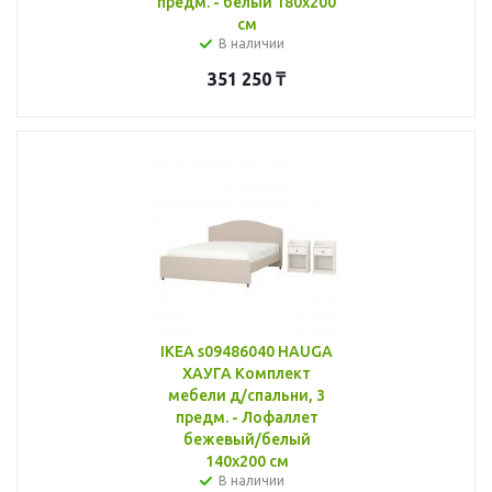
предм. - белый 180x200
см
В наличии
351 250
₸
IKEA s09486040 HAUGA
ХАУГА Комплект
мебели д/спальни, 3
предм. - Лофаллет
бежевый/белый
140x200 см
В наличии