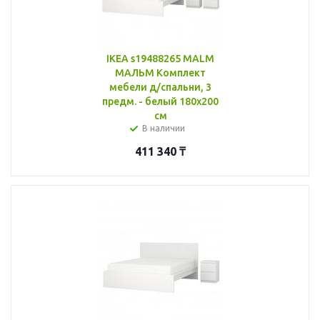
IKEA s19488265 MALM
МАЛЬМ Комплект
мебели д/спальни, 3
предм. - белый 180x200
см
В наличии
411 340
₸