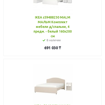
IKEA s59488230 MALM
МАЛЬМ Комплект
мебели д/спальни, 4
предм. - белый 160x200
см
В наличии
691 030
₸