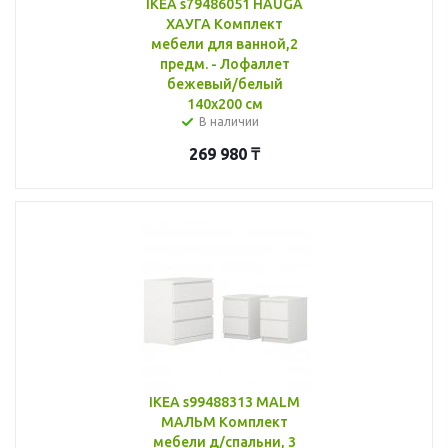
IKEA s79486051 HAUGA
ХАУГА Комплект
мебели для ванной,2
предм. - Лофаллет
бежевый/белый
140x200 см
В наличии
269 980
₸
IKEA s99488313 MALM
МАЛЬМ Комплект
мебели д/спальни, 3