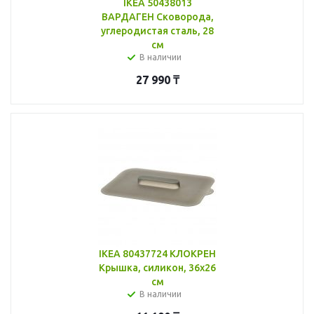
IKEA 50438013
ВАРДАГЕН Сковорода,
углеродистая сталь, 28
см
В наличии
27 990
₸
IKEA 80437724 КЛОКРЕН
Крышка, силикон, 36x26
см
В наличии