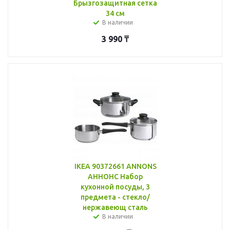
Брызгозащитная сетка
34 см
В наличии
3 990
₸
IKEA 90372661 ANNONS
АННОНС Набор
кухонной посуды, 3
предметa - стекло/
нержавеющ сталь
В наличии