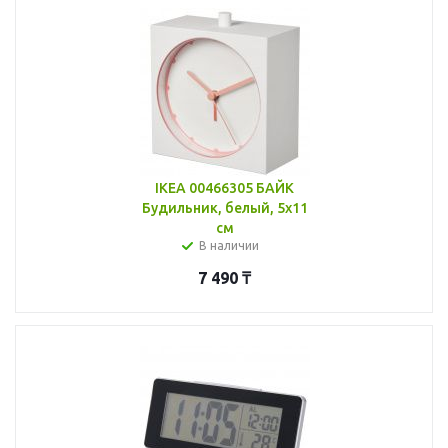
IKEA 00466305 БАЙК
Будильник, белый, 5x11
см
В наличии
7 490
₸