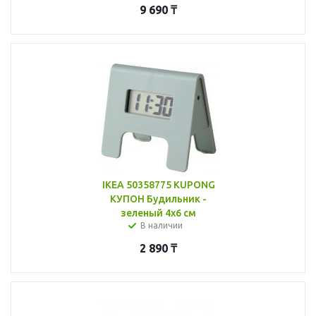
9 690
₸
IKEA 50358775 KUPONG
КУПОН Будильник -
зеленый 4x6 см
В наличии
2 890
₸