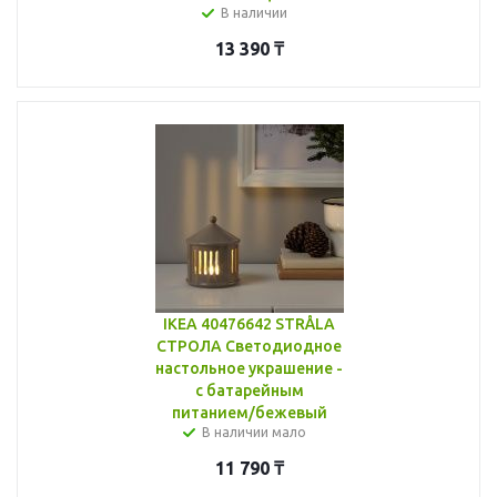
В наличии
13 390
₸
IKEA 40476642 STRÅLA
СТРОЛА Светодиодное
настольное украшение -
с батарейным
питанием/бежевый
В наличии мало
11 790
₸