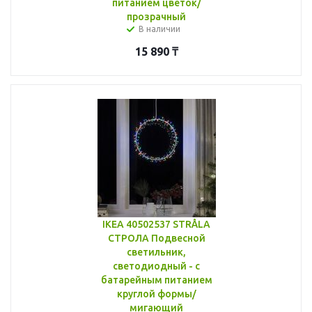
питанием цветок/
прозрачный
В наличии
15 890
₸
IKEA 40502537 STRÅLA
СТРОЛА Подвесной
светильник,
светодиодный - с
батарейным питанием
круглой формы/
мигающий