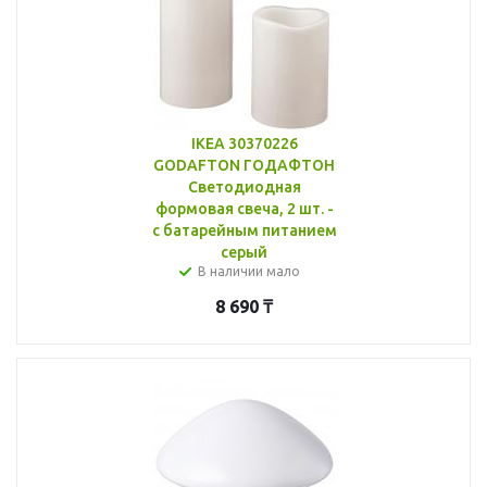
IKEA 30370226
GODAFTON ГОДАФТОН
Светодиодная
формовая свеча, 2 шт. -
с батарейным питанием
серый
В наличии мало
8 690
₸