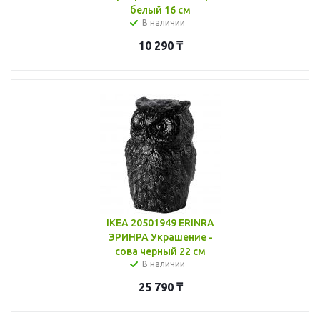
белый 16 см
В наличии
10 290
₸
IKEA 20501949 ERINRA
ЭРИНРА Украшение -
сова черный 22 см
В наличии
25 790
₸