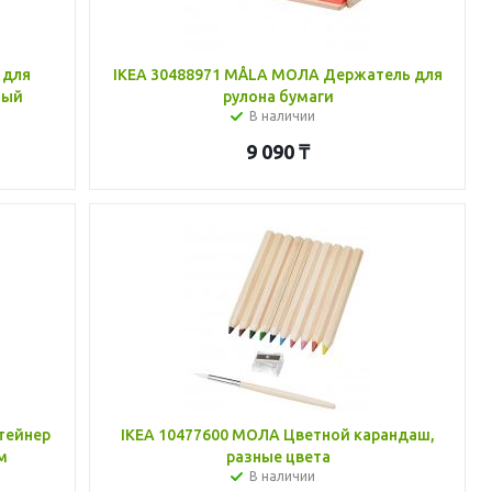
 для
IKEA 30488971 MÅLA МОЛА Держатель для
ный
рулона бумаги
В наличии
9 090
₸
тейнер
IKEA 10477600 МОЛА Цветной карандаш,
м
разные цвета
В наличии