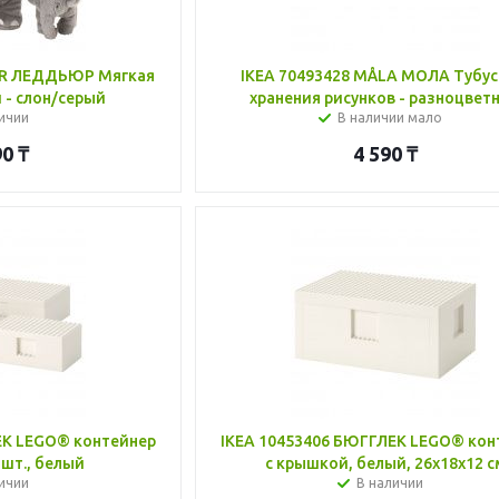
JUR ЛЕДДЬЮР Мягкая
IKEA 70493428 MÅLA МОЛА Тубус
 - слон/серый
хранения рисунков - разноцвет
ичии
В наличии мало
90
₸
4 590
₸
ЕК LEGO® контейнер
IKEA 10453406 БЮГГЛЕК LEGO® кон
 шт., белый
с крышкой, белый, 26x18x12 с
ичии
В наличии