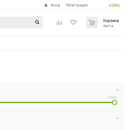
Вход
Регистрация
KZ
|
RU
0
Корзина
пуста
33600