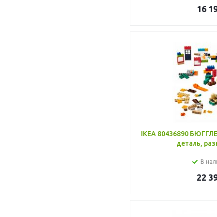
16 1
IKEA 80436890 БЮГГЛЕ
деталь, раз
В нал
22 3