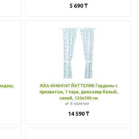
5 690
₸
андаш,
IKEA 60464167 ЙЭТТЕЛИК Гардины с
прихватом, 1 пара, динозавр белый,
синий, 120x300 см
В наличии
14 590
₸