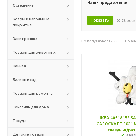
Наши предложения
Освещение
Ковры и напольные
Сброси
покрытия
Электроника
По популярности
По ал
Товары для животных
Ванная
Балкон и сад
Товары для ремонта
Текстиль для дома
IKEA 40518152 S
Посуда
САГОСКАТТ 2021 М
глазунья/ра
Детские товары
В нал