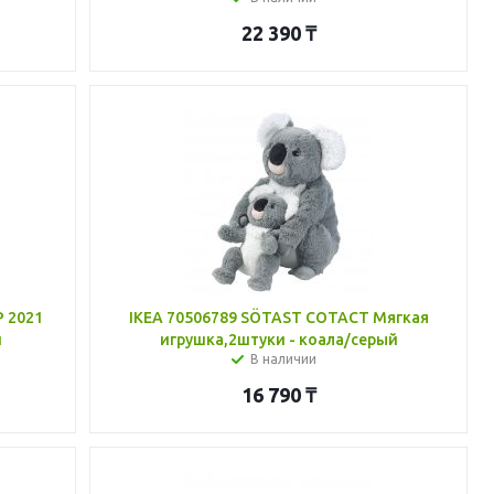
22 390
₸
Р 2021
IKEA 70506789 SÖTAST СОТАСТ Мягкая
й
игрушка,2штуки - коала/серый
В наличии
16 790
₸