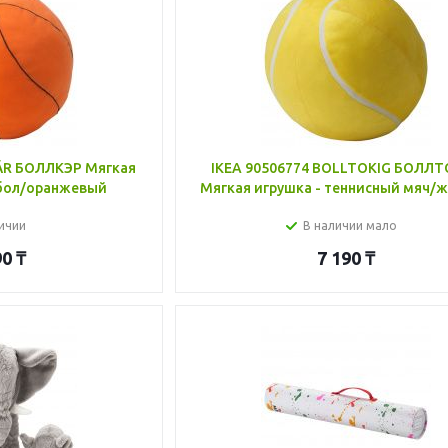
ÄR БОЛЛКЭР Мягкая
IKEA 90506774 BOLLTOKIG БОЛЛ
тбол/оранжевый
Мягкая игрушка - теннисный мяч/
ичии
В наличии мало
90
₸
7 190
₸