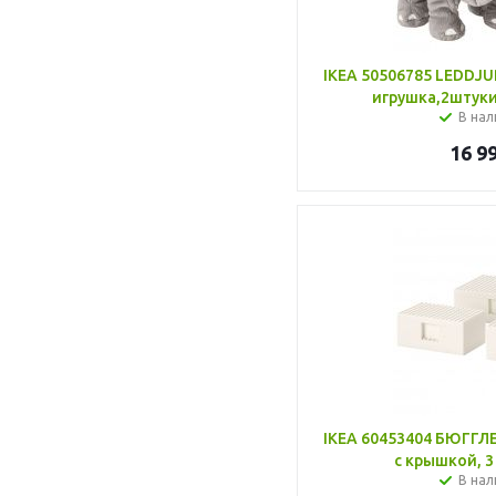
IKEA 50506785 LEDD
игрушка,2штуки
В нал
16 9
IKEA 60453404 БЮГГЛ
с крышкой, 3
В нал