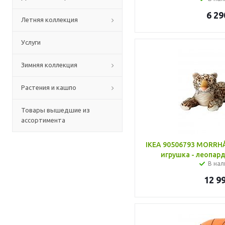
6 29
Летняя коллекция
Услуги
Зимняя коллекция
Растения и кашпо
Товары вышедшие из
ассортимента
IKEA 90506793 MORR
игрушка - леопар
В нал
12 9