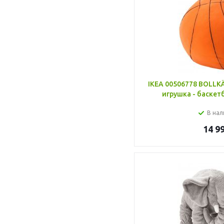
IKEA 00506778 BOLLK
игрушка - баске
В нал
14 9