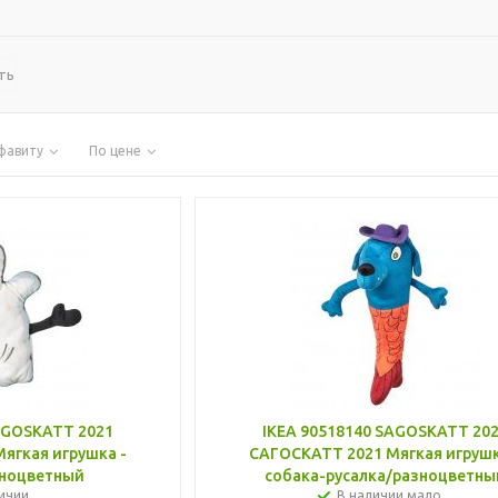
ть
фавиту
По цене
AGOSKATT 2021
IKEA 90518140 SAGOSKATT 20
ягкая игрушка -
САГОСКАТТ 2021 Мягкая игрушк
зноцветный
собака-русалка/разноцветны
ичии
В наличии мало