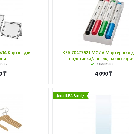
ОЛА Картон для
IKEA 70477621 МОЛА Маркер для 
ания
подставка/ластик, разные цве
ичии
В наличии
0
₸
4 090
₸
Цена IKEA Family