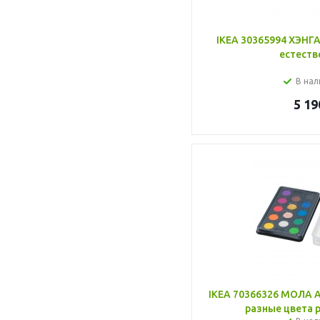
IKEA 30365994 ХЭНГА
естеств
В нал
5 19
IKEA 70366326 МОЛА А
разные цвета 