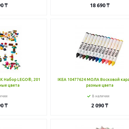
90
₸
18 690
₸
К Набор LEGO®, 201
IKEA 10477624 МОЛА Восковой кар
ные цвета
разные цвета
ичии
В наличии
90
₸
2 090
₸