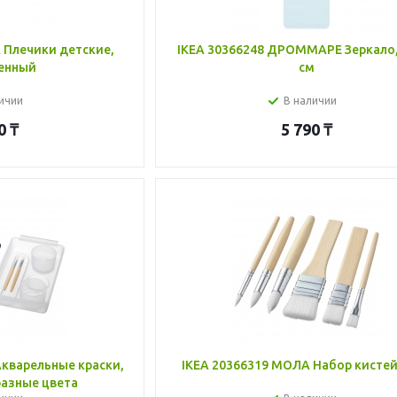
 Плечики детские,
IKEA 30366248 ДРОММАРЕ Зеркало,
енный
см
ичии
В наличии
0
₸
5 790
₸
кварельные краски,
IKEA 20366319 МОЛА Набор кистей
разные цвета