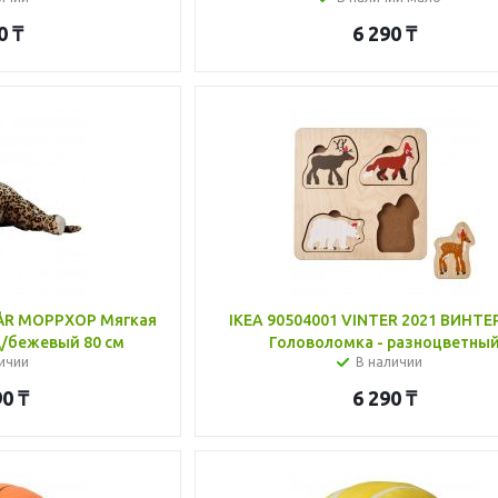
0
₸
6 290
₸
HÅR МОРРХОР Мягкая
IKEA 90504001 VINTER 2021 ВИНТЕ
д/бежевый 80 см
Головоломка - разноцветны
ичии
В наличии
90
₸
6 290
₸