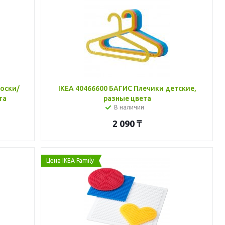
доски/
IKEA 40466600 БАГИС Плечики детские,
та
разные цвета
В наличии
2 090
₸
Цена IKEA Family