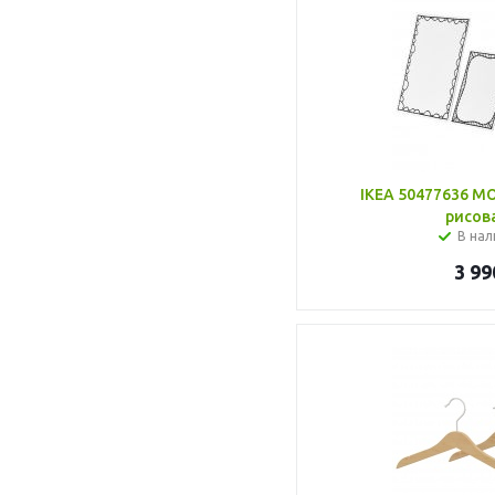
IKEA 50477636 М
рисов
В нал
3 99