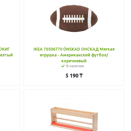
ТОКИГ
IKEA 70506770 ÖNSKAD ОНСКАД Мягкая
желтый
игрушка - Американский футбол/
коричневый
В наличии
5 190
₸