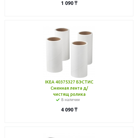
1 090
₸
IKEA 40375327 БЭСТИС
Сменная лента д/
чистящ ролика
В наличии
4 090
₸