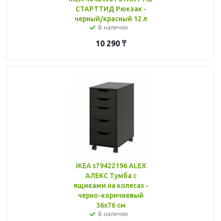
СТАРТТИД Рюкзак -
черный/красный 12 л
В наличии
10 290
₸
IKEA s79422196 ALEX
АЛЕКС Тумба с
ящиками на колесах -
черно-коричневый
36x76 см
В наличии