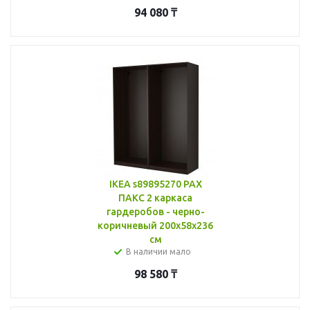
94 080
₸
IKEA s89895270 PAX
ПАКС 2 каркаса
гардеробов - черно-
коричневый 200x58x236
см
В наличии мало
98 580
₸