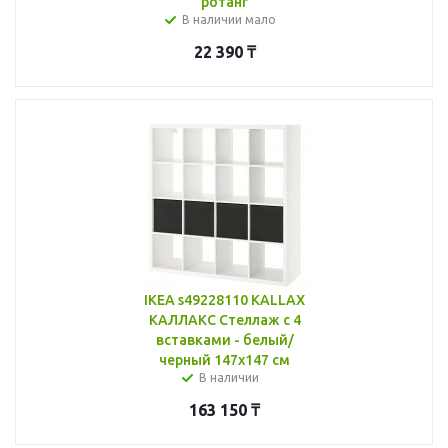
ротанг
В наличии мало
22 390
₸
IKEA s49228110 KALLAX
КАЛЛАКС Стеллаж с 4
вставками - белый/
черный 147x147 см
В наличии
163 150
₸