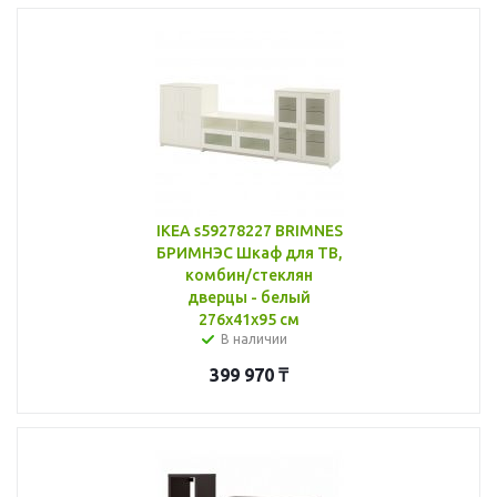
IKEA s59278227 BRIMNES
БРИМНЭС Шкаф для ТВ,
комбин/стеклян
дверцы - белый
276x41x95 см
В наличии
399 970
₸