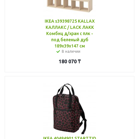
IKEA s39398725 KALLAX
КАЛЛАКС / LACK ЛАКК
Комбнц д/хран с плк -
под беленый дуб
189x39x147 см
В наличии
180 070
₸
IKEA 40484901 STARTTID