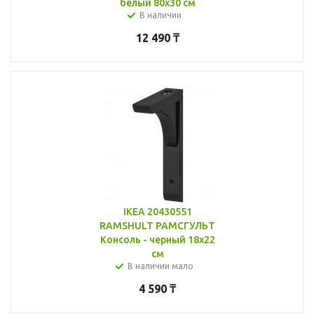
белый 80x30 см
В наличии
12 490
₸
IKEA 20430551
RAMSHULT РАМСГУЛЬТ
Консоль - черный 18x22
см
В наличии мало
4 590
₸