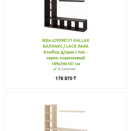
IKEA s29398721 KALLAX
КАЛЛАКС / LACK ЛАКК
Комбнц д/хран с плк -
черно-коричневый
189x39x147 см
В наличии
178 870
₸