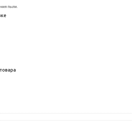
ния пыли.
вке
товара