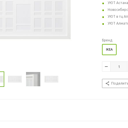
УЮТ Астан
Новосибирс
УЮТ в тц А
УЮТ Алмат
Бренд
IKEA
Поделит