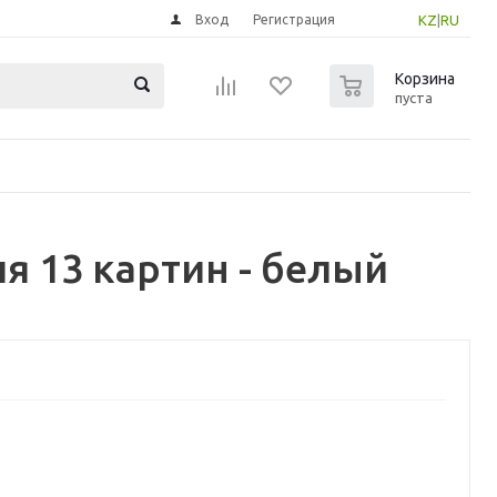
Вход
Регистрация
KZ
|
RU
0
Корзина
пуста
я 13 картин - белый