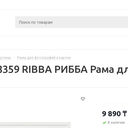
артины
-
Рамы для фотографий и картин
8359 RIBBA РИББА Рама дл
9 890
₸
В наличии