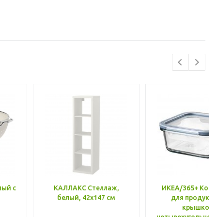
лый с
КАЛЛАКС Стеллаж,
ИКЕА/365+ Конт
белый, 42x147 см
для продукто
крышкой,