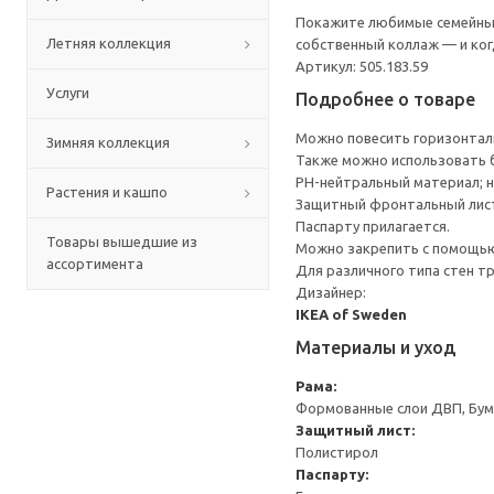
Покажите любимые семейные 
Летняя коллекция
собственный коллаж — и ког
Артикул: 505.183.59
Услуги
Подробнее о товаре
Можно повесить горизонталь
Зимняя коллекция
Также можно использовать б
PH-нейтральный материал; н
Растения и кашпо
Защитный фронтальный лист 
Паспарту прилагается.
Товары вышедшие из
Можно закрепить с помощью
ассортимента
Для различного типа стен т
Дизайнер:
IKEA of Sweden
Материалы и уход
Рама:
Формованные слои ДВП, Бум
Защитный лист:
Полистирол
Паспарту: