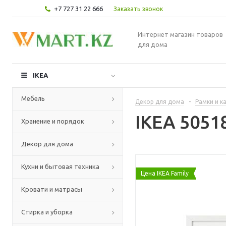
+7 727 31 22 666
Заказать звонок
Интернет магазин товаров
для дома
IKEA
Мебель
Декор для дома
-
Рамки и к
IKEA 5051
Хранение и порядок
Декор для дома
Кухни и бытовая техника
Цена IKEA Family
Кровати и матрасы
Стирка и уборка