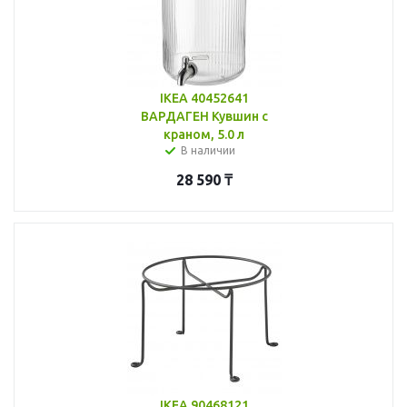
IKEA 40452641
ВАРДАГЕН Кувшин с
краном, 5.0 л
В наличии
28 590
₸
IKEA 90468121