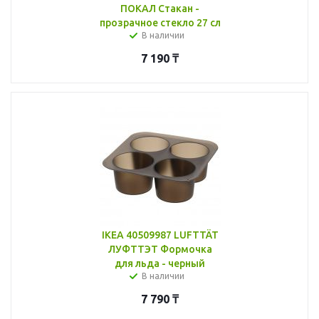
ПОКАЛ Стакан -
прозрачное стекло 27 сл
В наличии
7 190
₸
IKEA 40509987 LUFTTÄT
ЛУФТТЭТ Формочка
для льда - черный
В наличии
7 790
₸