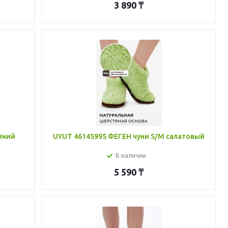
3 890
₸
иний
UYUT 46145995 ФЕГЕН чуни S/M салатовый
В наличии
5 590
₸