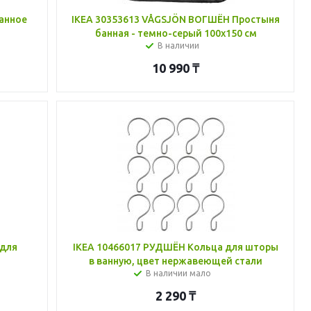
анное
IKEA 30353613 VÅGSJÖN ВОГШЁН Простыня
банная - темно-серый 100x150 см
В наличии
10 990
₸
 для
IKEA 10466017 РУДШЁН Кольца для шторы
в ванную, цвет нержавеющей стали
В наличии мало
2 290
₸