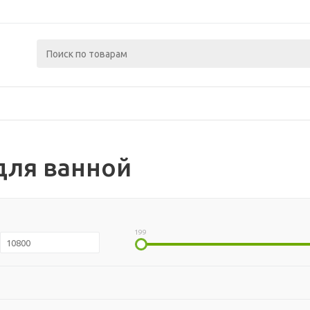
для ванной
199