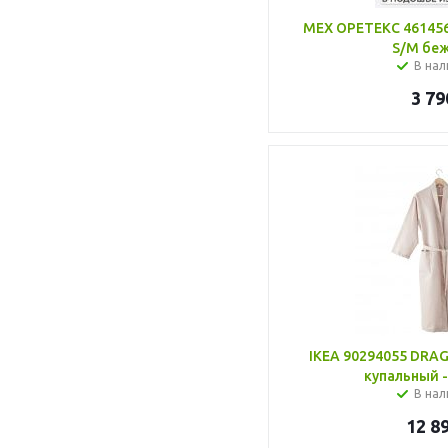
МЕХ ОРЕТЕКС 461456
S/M бе
В нал
3 79
IKEA 90294055 DRA
купальный 
В нал
12 8