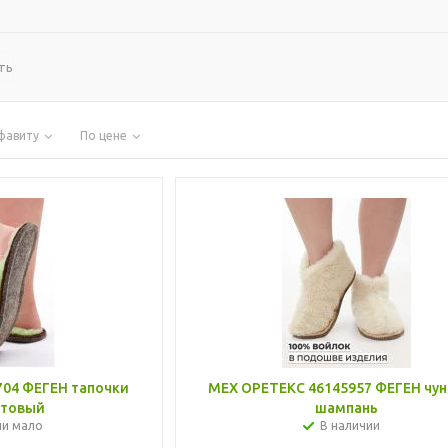
ть
фавиту
По цене
04 ФЕГЕН тапочки
МЕХ ОРЕТЕКС 46145957 ФЕГЕН чун
атовый
шампань
ии мало
В наличии