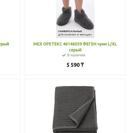
ерый
МЕХ ОРЕТЕКС 46146039 ФЕГЕН чуни L/XL
серый
В наличии
5 590
₸