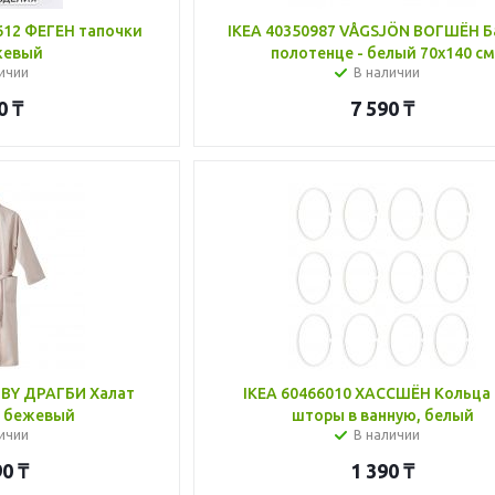
12 ФЕГЕН тапочки
IKEA 40350987 VÅGSJÖN ВОГШЁН Б
жевый
полотенце - белый 70x140 см
ичии
В наличии
0
₸
7 590
₸
GBY ДРАГБИ Халат
IKEA 60466010 ХАССШЁН Кольца
- бежевый
шторы в ванную, белый
ичии
В наличии
90
₸
1 390
₸