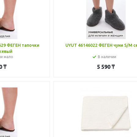
29 ФЕГЕН тапочки
UYUT 46146022 ФЕГЕН чуни S/M с
ежевый
ии мало
В наличии
0
₸
5 590
₸