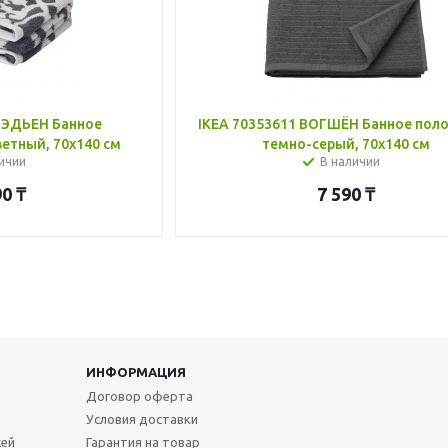
ЛЭДЬЕН Банное
IKEA 70353611 ВОГШЁН Банное поло
етный, 70x140 см
темно-серый, 70x140 см
ичии
В наличии
90
₸
7 590
₸
ИНФОРМАЦИЯ
Договор оферта
Условия доставки
жей
Гарантия на товар