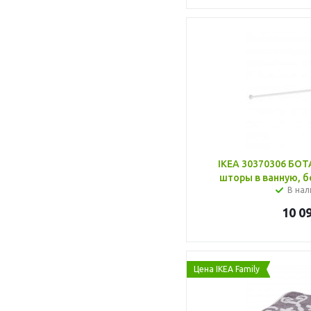
IKEA 30370306 БОТ
шторы в ванную, б
В нал
10 0
Цена IKEA Family