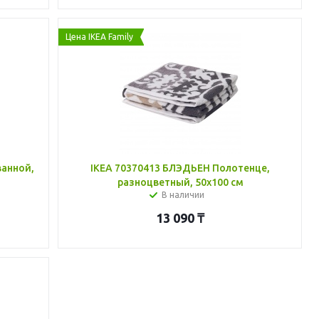
Цена IKEA Family
ванной,
IKEA 70370413 БЛЭДЬЕН Полотенце,
разноцветный, 50x100 см
В наличии
13 090
₸