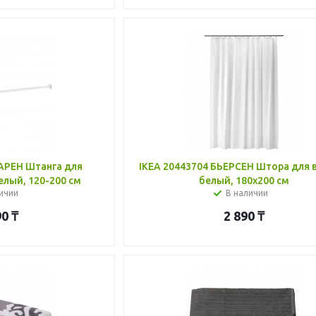
АРЕН Штанга для
IKEA 20443704 БЬЕРСЕН Штора для 
елый, 120-200 см
белый, 180x200 см
ичии
В наличии
90
₸
2 890
₸