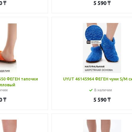
0
₸
5 590
₸
50 ФЕГЕН тапочки
UYUT 46145964 ФЕГЕН чуни S/M с
алловый
ичии
В наличии
0
₸
5 590
₸