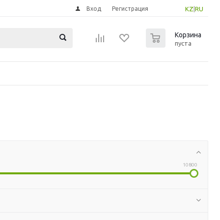
Вход
Регистрация
KZ
|
RU
0
Корзина
пуста
10800