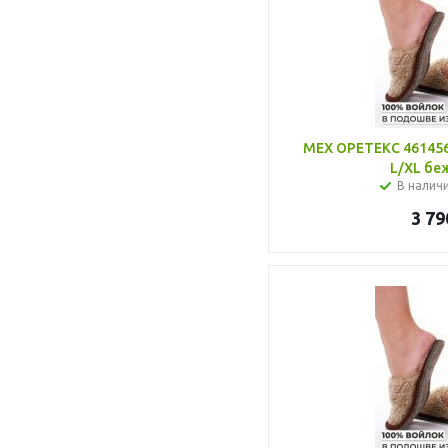
МЕХ ОРЕТЕКС 461456
L/XL б
В налич
3 79