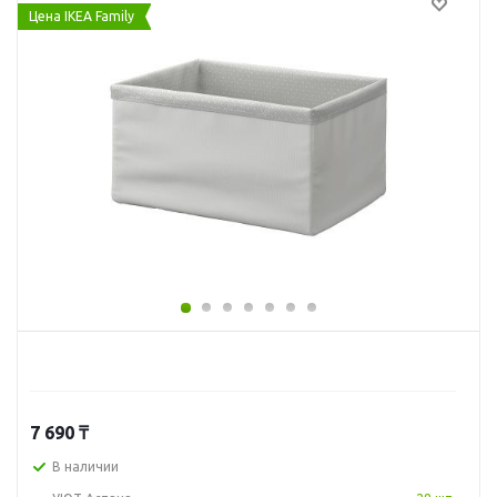
Цена IKEA Family
7 690
₸
В наличии