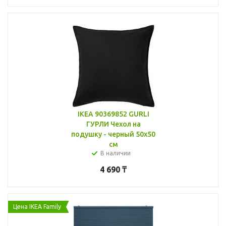
IKEA 90369852 GURLI
ГУРЛИ Чехол на
подушку - черный 50x50
см
В наличии
4 690
₸
Цена IKEA Family