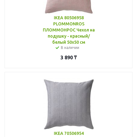
IKEA 80506958
PLOMMONROS
ПЛОММОНРОС Чехол на
подушку - красный/
белый 50x50 см
В наличии
3 890
₸
IKEA 70506954