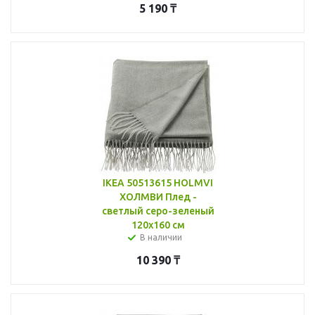
5 190
₸
IKEA 50513615 HOLMVI
ХОЛМВИ Плед -
светлый серо-зеленый
120x160 см
В наличии
10 390
₸