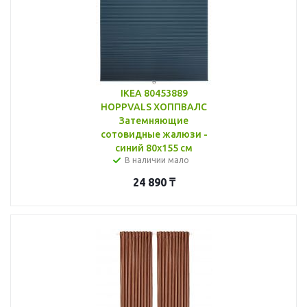
IKEA 80453889
HOPPVALS ХОППВАЛС
Затемняющие
сотовидные жалюзи -
синий 80x155 см
В наличии мало
24 890
₸