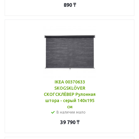
890
₸
IKEA 00370633
SKOGSKLÖVER
СКОГСКЛЁВЕР Рулонная
штора - серый 140x195
см
В наличии мало
39 790
₸