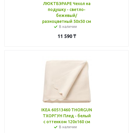
ЛЮКТБЭРАРЕ Чехол на
подушку - светло-
бежевый/
разноцветный 50x50 см
В наличии
11 590
₸
IKEA 60513460 THORGUN
ТХОРГУН Плед - белый
с оттенком 120x160 см
В наличии