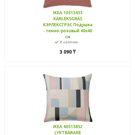
IKEA 10513453
KÄRLEKSGRÄS
КЭРЛЕКСГРЭС Подушка
- темно-розовый 40x40
см
В наличии
3 090
₸
IKEA 40513852
LYKTBÄRARE