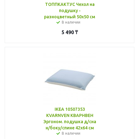
ТОППКАКТУС Чехол на
подушку -
разноцветный 50x50 см
В наличии
5 490
₸
IKEA 10507353
KVARNVEN КВАРНВЕН
Эргоном. подушка д/сна
н/боку/спине 42x64 см
В наличии