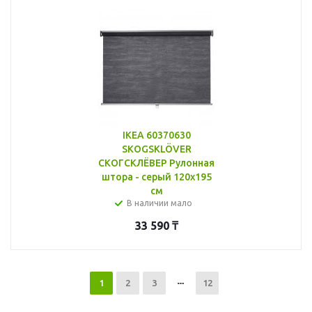
IKEA 60370630
SKOGSKLÖVER
СКОГСКЛЁВЕР Рулонная
штора - серый 120x195
см
В наличии мало
33 590
₸
1
2
3
12