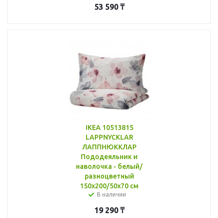
53 590
₸
IKEA 10513815
LAPPNYCKLAR
ЛАППНЮККЛАР
Пододеяльник и
наволочка - белый/
разноцветный
150x200/50x70 см
В наличии
19 290
₸