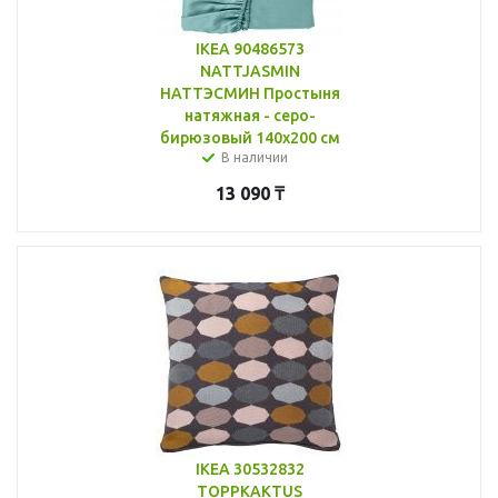
IKEA 90486573
NATTJASMIN
НАТТЭСМИН Простыня
натяжная - серо-
бирюзовый 140x200 см
В наличии
13 090
₸
IKEA 30532832
TOPPKAKTUS