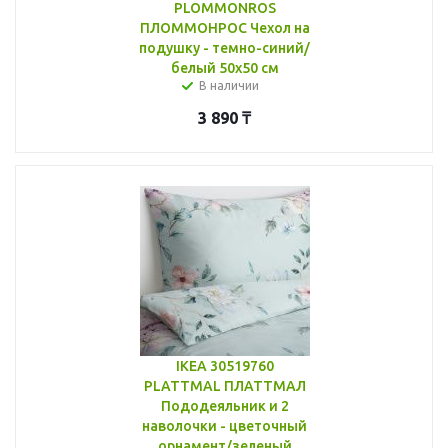
PLOMMONROS
ПЛОММОНРОС Чехол на
подушку - темно-синий/
белый 50x50 см
В наличии
3 890
₸
IKEA 30519760
PLATTMAL ПЛАТТМАЛ
Пододеяльник и 2
наволочки - цветочный
орнамент/зеленый