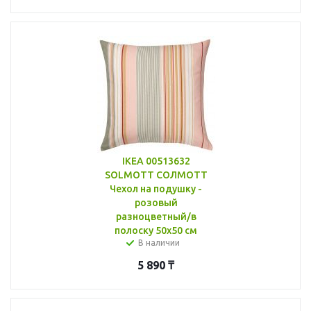
IKEA 00513632
SOLMOTT СОЛМОТТ
Чехол на подушку -
розовый
разноцветный/в
полоску 50x50 см
В наличии
5 890
₸