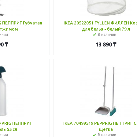
G ПЕППРИГ Губчатая
IKEA 20522051 FYLLEN ФИЛЛЕН Ко
 отжимом
для белья - белый 79 л
ичии
В наличии
90
₸
13 890
₸
EPPRIG ПЕППРИГ
IKEA 70499519 PEPPRIG ПЕППРИГ С
ль 55 сл
щетка
ичии
В наличии