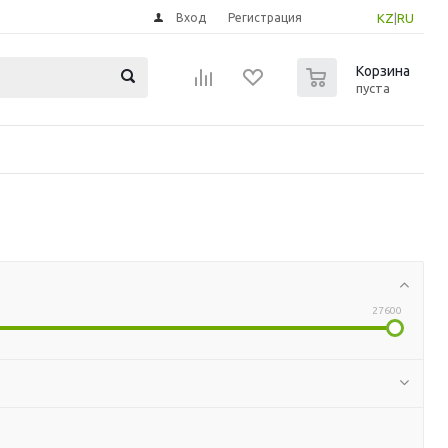
Вход
Регистрация
KZ
|
RU
0
Корзина
пуста
27600