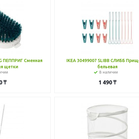
IG ПЕППРИГ Сменная
IKEA 30499007 SLIBB СЛИББ Прищ
ля щетки
бельевая
ичии
В наличии
0
₸
1 490
₸