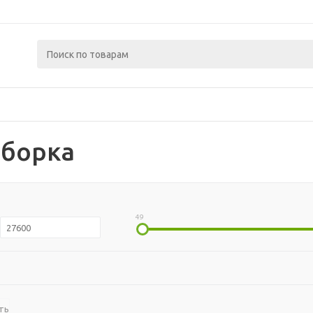
уборка
49
ть