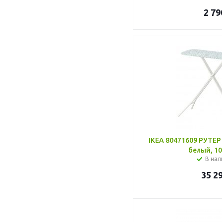
2 79
IKEA 80471609 РУТЕР
белый, 10
В нал
35 2