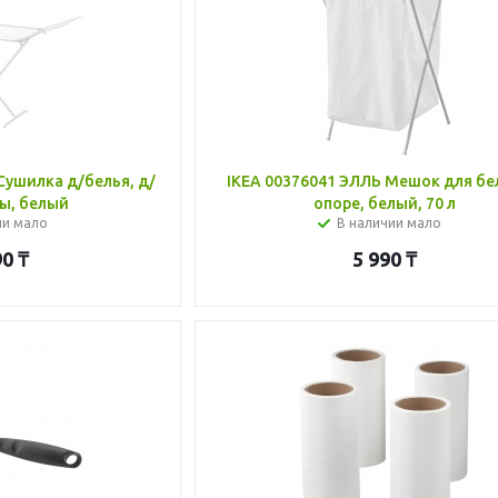
Сушилка д/белья, д/
IKEA 00376041 ЭЛЛЬ Мешок для бе
ы, белый
опоре, белый, 70 л
ии мало
В наличии мало
90
₸
5 990
₸