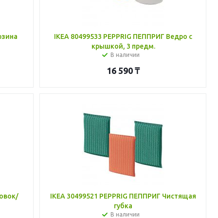
рзина
IKEA 80499533 PEPPRIG ПЕППРИГ Ведро с
крышкой, 3 предм.
В наличии
16 590
₸
овок/
IKEA 30499521 PEPPRIG ПЕППРИГ Чистящая
губка
В наличии