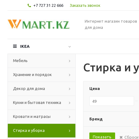
+7 727 31 22 666
Заказать звонок
Интернет магазин товаров
для дома
IKEA
Мебель
Стирка и 
Хранение и порядок
Декор для дома
Цена
Кухни и бытовая техника
Кровати и матрасы
Бренд
Стирка и уборка
Сброси