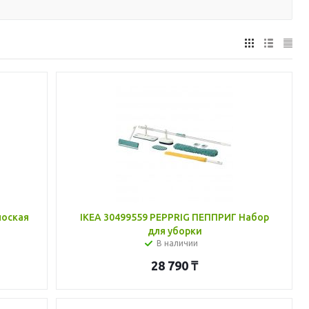
лоская
IKEA 30499559 PEPPRIG ПЕППРИГ Набор
для уборки
В наличии
28 790
₸