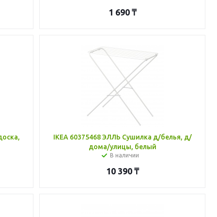
1 690
₸
доска,
IKEA 60375468 ЭЛЛЬ Сушилка д/белья, д/
дома/улицы, белый
В наличии
10 390
₸