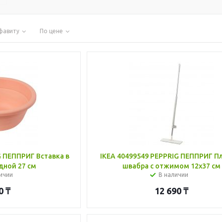
фавиту
По цене
G ПЕППРИГ Вставка в
IKEA 40499549 PEPPRIG ПЕППРИГ П
дной 27 см
швабра с отжимом 12x37 см
ичии
В наличии
0
₸
12 690
₸