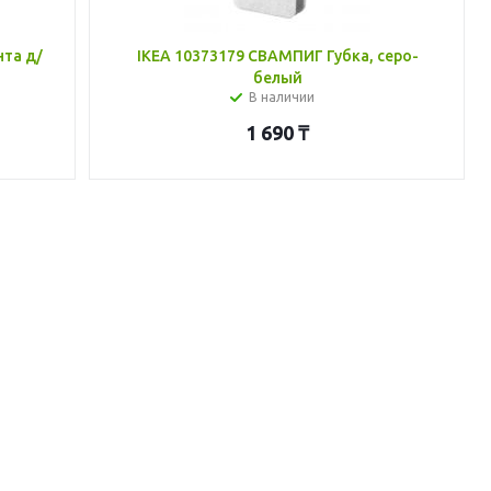
нта д/
IKEA 10373179 СВАМПИГ Губка, серо-
белый
В наличии
1 690
₸