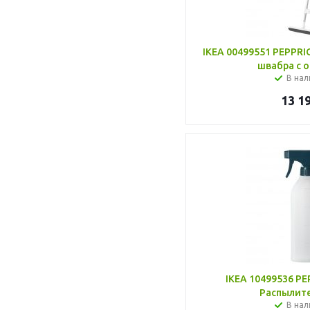
IKEA 00499551 PEPPRI
швабра с
В нал
13 1
IKEA 10499536 P
Распылите
В нал