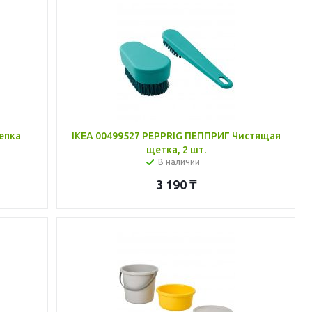
епка
IKEA 00499527 PEPPRIG ПЕППРИГ Чистящая
щетка, 2 шт.
В наличии
3 190
₸