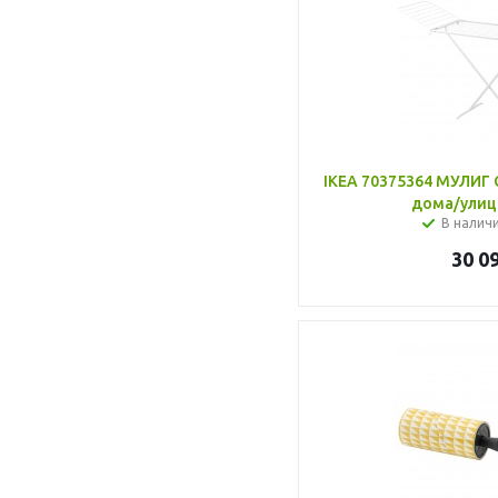
IKEA 70375364 МУЛИГ 
дома/улиц
В налич
30 0