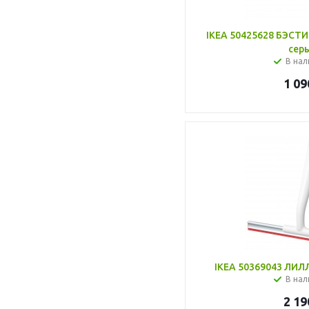
IKEA 50425628 БЭСТИ
сер
В нал
1 09
IKEA 50369043 ЛИЛ
В нал
2 19