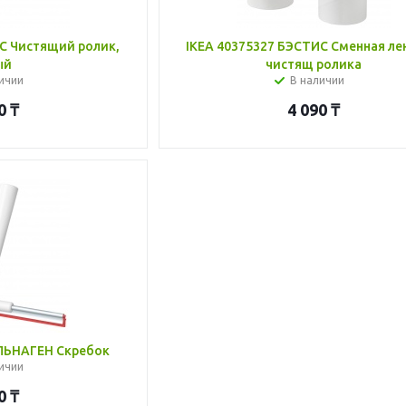
С Чистящий ролик,
IKEA 40375327 БЭСТИС Сменная ле
ый
чистящ ролика
ичии
В наличии
0
₸
4 090
₸
ЛЬНАГЕН Скребок
ичии
0
₸