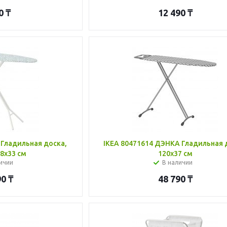
0
₸
12 490
₸
 Гладильная доска,
IKEA 80471614 ДЭНКА Гладильная 
8x33 см
120x37 см
ичии
В наличии
90
₸
48 790
₸