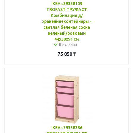
IKEA s39338109
TROFAST ТРУФАСТ
Комбинация д/
хранения+контейнеры -
светлая беленая сосна
зеленый/розовый
44x30x91 см
В наличии
75 850
₸
IKEA s79338386