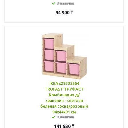
В наличии
94 900
₸
IKEA s29335564
TROFAST ТРУФАСТ
Комбинация д/
хранения - светлая
беленая сосна/розовый
94x44x91 см
В наличии
141 930
₸