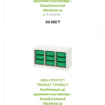
хранения+контейнеры -
белый/желтый
99x44x56 см
В наличии
94 900
₸
IKEA s19331571
TROFAST ТРУФАСТ
Комбинация д/
хранения+контейнеры -
белый/зеленый
99x44x56 см