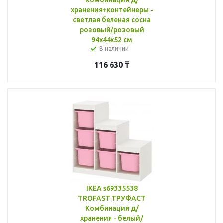
хранения+контейнеры -
светлая беленая сосна
розовый/розовый
94x44x52 см
В наличии
116 630
₸
IKEA s69335538
TROFAST ТРУФАСТ
Комбинация д/
хранения - белый/