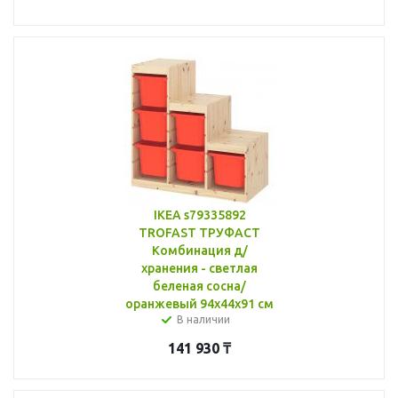
IKEA s79335892
TROFAST ТРУФАСТ
Комбинация д/
хранения - светлая
беленая сосна/
оранжевый 94x44x91 см
В наличии
141 930
₸