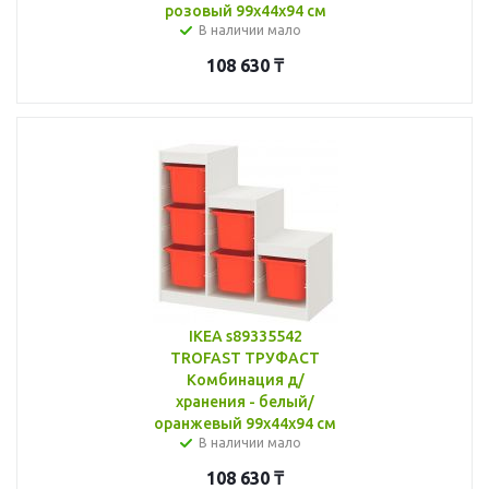
розовый 99x44x94 см
В наличии мало
108 630
₸
IKEA s89335542
TROFAST ТРУФАСТ
Комбинация д/
хранения - белый/
оранжевый 99x44x94 см
В наличии мало
108 630
₸