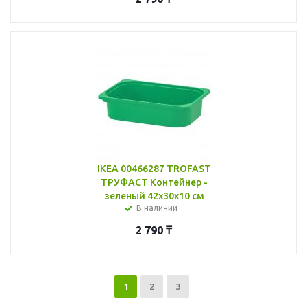
IKEA 00466287 TROFAST
ТРУФАСТ Контейнер -
зеленый 42x30x10 см
В наличии
2 790
₸
1
2
3