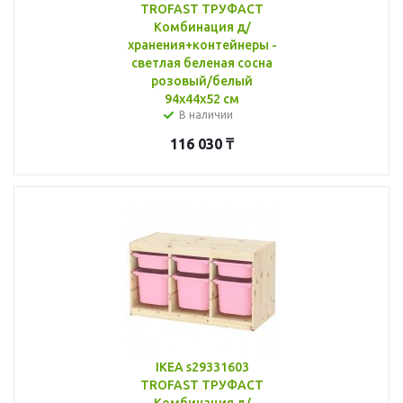
TROFAST ТРУФАСТ
Комбинация д/
хранения+контейнеры -
светлая беленая сосна
розовый/белый
94x44x52 см
В наличии
116 030
₸
IKEA s29331603
TROFAST ТРУФАСТ
Комбинация д/