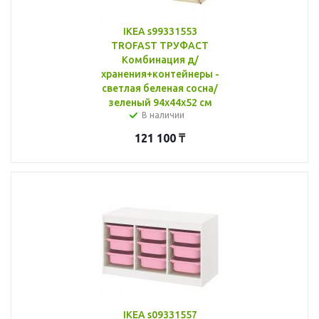
IKEA s99331553
TROFAST ТРУФАСТ
Комбинация д/
хранения+контейнеры -
светлая беленая сосна/
зеленый 94x44x52 см
В наличии
121 100
₸
IKEA s09331557