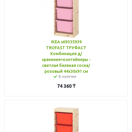
IKEA s69335939
TROFAST ТРУФАСТ
Комбинация д/
хранения+контейнеры -
светлая беленая сосна/
розовый 44x30x91 см
В наличии
74 360
₸