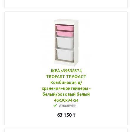
IKEA s39338374
TROFAST ТРУФАСТ
Комбинация д/
хранения+контейнеры -
белый/розовый белый
46x30x94 см
В наличии
63 150
₸