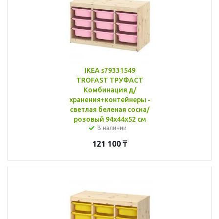
IKEA s79331549
TROFAST ТРУФАСТ
Комбинация д/
хранения+контейнеры -
светлая беленая сосна/
розовый 94x44x52 см
В наличии
121 100
₸