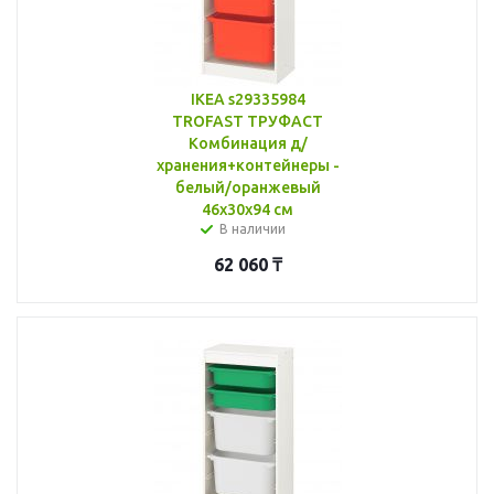
IKEA s29335984
TROFAST ТРУФАСТ
Комбинация д/
хранения+контейнеры -
белый/оранжевый
46x30x94 см
В наличии
62 060
₸