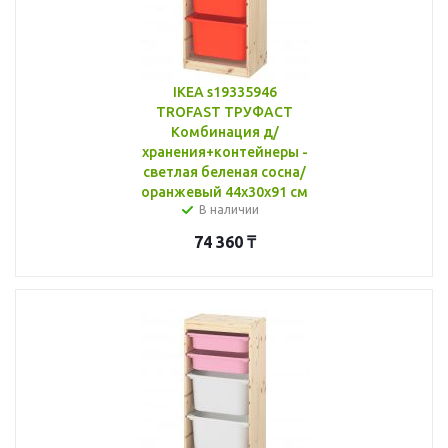
IKEA s19335946
TROFAST ТРУФАСТ
Комбинация д/
хранения+контейнеры -
светлая беленая сосна/
оранжевый 44x30x91 см
В наличии
74 360
₸