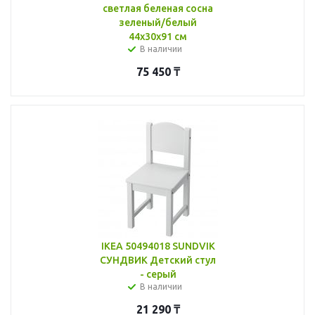
светлая беленая сосна
зеленый/белый
44x30x91 см
В наличии
75 450
₸
IKEA 50494018 SUNDVIK
СУНДВИК Детский стул
- серый
В наличии
21 290
₸