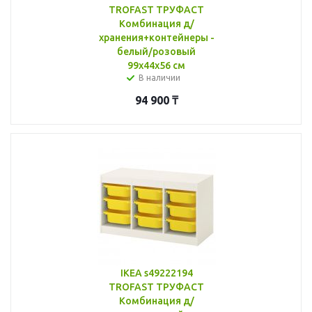
TROFAST ТРУФАСТ
Комбинация д/
хранения+контейнеры -
белый/розовый
99x44x56 см
В наличии
94 900
₸
IKEA s49222194
TROFAST ТРУФАСТ
Комбинация д/