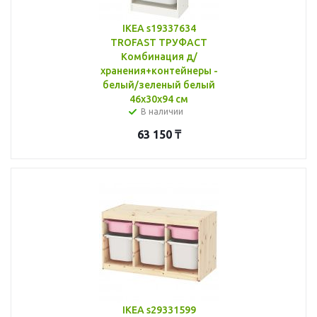
IKEA s19337634
TROFAST ТРУФАСТ
Комбинация д/
хранения+контейнеры -
белый/зеленый белый
46x30x94 см
В наличии
63 150
₸
IKEA s29331599