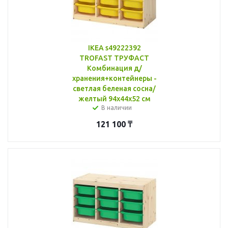
IKEA s49222392
TROFAST ТРУФАСТ
Комбинация д/
хранения+контейнеры -
светлая беленая сосна/
желтый 94x44x52 см
В наличии
121 100
₸