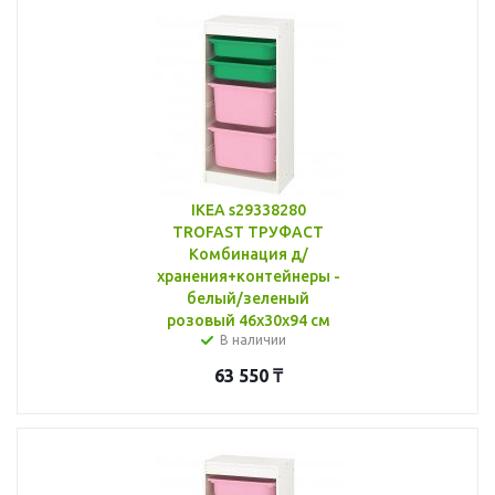
IKEA s29338280
TROFAST ТРУФАСТ
Комбинация д/
хранения+контейнеры -
белый/зеленый
розовый 46x30x94 см
В наличии
63 550
₸