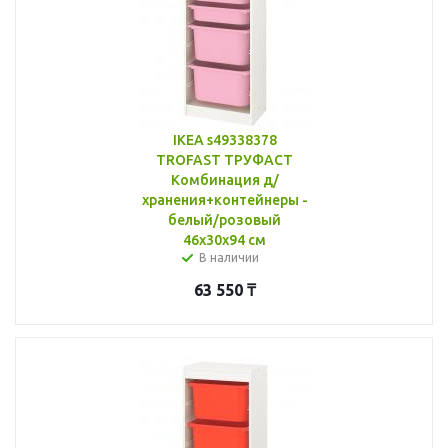
IKEA s49338378
TROFAST ТРУФАСТ
Комбинация д/
хранения+контейнеры -
белый/розовый
46x30x94 см
В наличии
63 550
₸