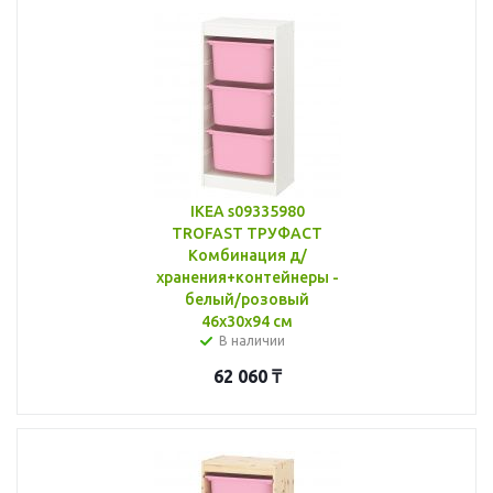
IKEA s09335980
TROFAST ТРУФАСТ
Комбинация д/
хранения+контейнеры -
белый/розовый
46x30x94 см
В наличии
62 060
₸