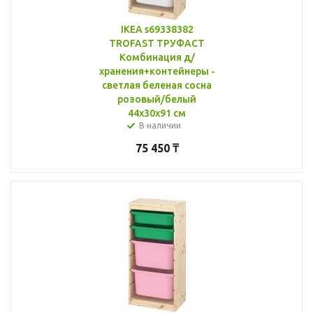
IKEA s69338382
TROFAST ТРУФАСТ
Комбинация д/
хранения+контейнеры -
светлая беленая сосна
розовый/белый
44x30x91 см
В наличии
75 450
₸