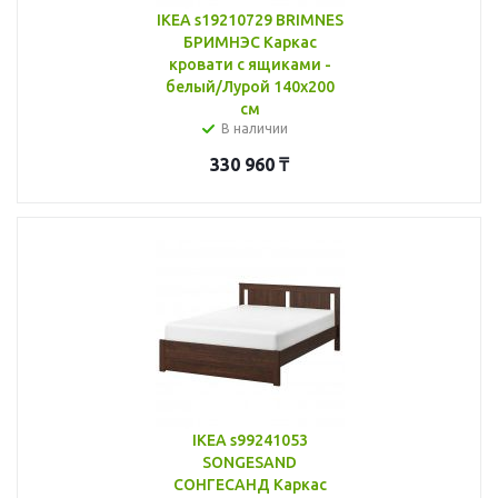
IKEA s19210729 BRIMNES
БРИМНЭС Каркас
кровати с ящиками -
белый/Лурой 140x200
см
В наличии
330 960
₸
IKEA s99241053
SONGESAND
СОНГЕСАНД Каркас