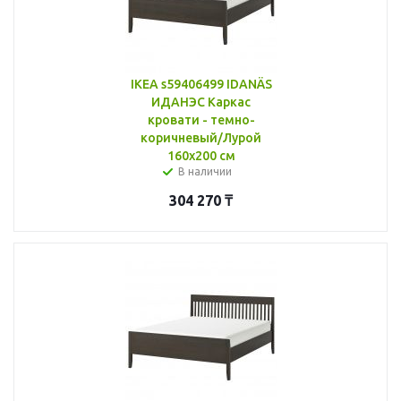
IKEA s59406499 IDANÄS
ИДАНЭС Каркас
кровати - темно-
коричневый/Лурой
160x200 см
В наличии
304 270
₸