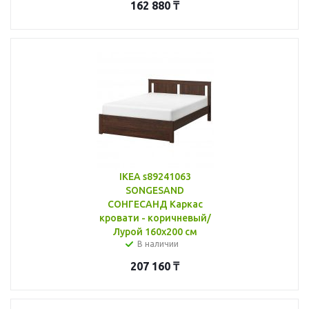
162 880
₸
IKEA s89241063
SONGESAND
СОНГЕСАНД Каркас
кровати - коричневый/
Лурой 160x200 см
В наличии
207 160
₸