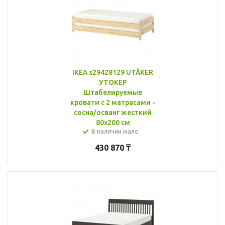
IKEA s29428129 UTÅKER
УТОКЕР
Штабелируемые
кровати с 2 матрасами -
сосна/осванг жесткий
80x200 см
В наличии мало
430 870
₸