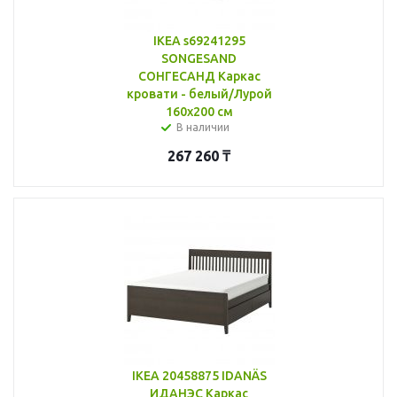
IKEA s69241295
SONGESAND
СОНГЕСАНД Каркас
кровати - белый/Лурой
160x200 см
В наличии
267 260
₸
IKEA 20458875 IDANÄS
ИДАНЭС Каркас