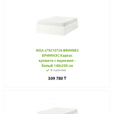
IKEA s79210726 BRIMNES
БРИМНЭС Каркас
кровати с ящиками -
белый 140x200 см
В наличии
309 780
₸