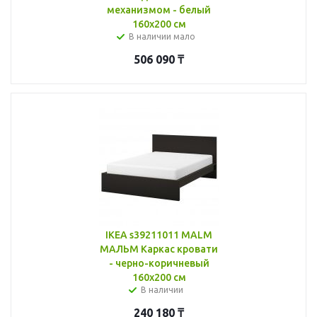
механизмом - белый
160x200 см
В наличии мало
506 090
₸
IKEA s39211011 MALM
МАЛЬМ Каркас кровати
- черно-коричневый
160x200 см
В наличии
240 180
₸