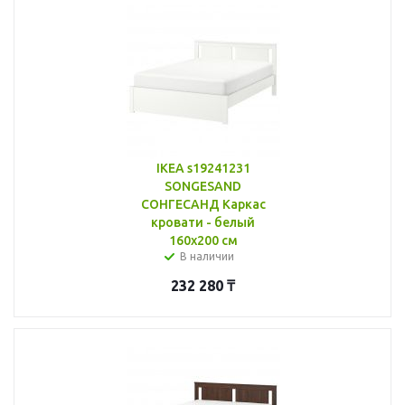
IKEA s19241231
SONGESAND
СОНГЕСАНД Каркас
кровати - белый
160x200 см
В наличии
232 280
₸