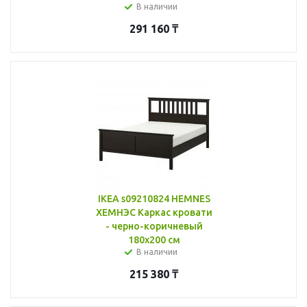
В наличии
291 160
₸
IKEA s09210824 HEMNES
ХЕМНЭС Каркас кровати
- черно-коричневый
180x200 см
В наличии
215 380
₸