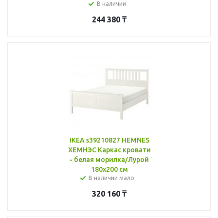
В наличии
244 380
₸
IKEA s39210827 HEMNES
ХЕМНЭС Каркас кровати
- белая морилка/Лурой
180x200 см
В наличии мало
320 160
₸