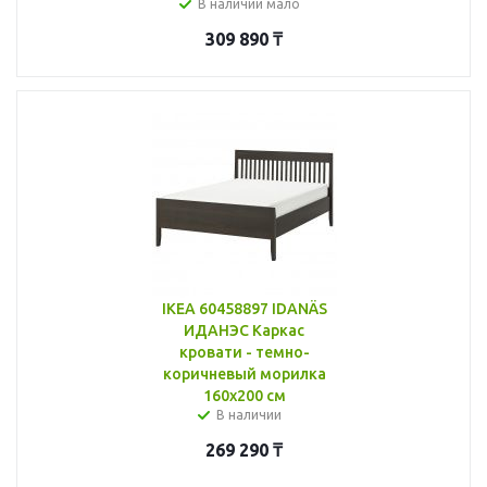
В наличии мало
309 890
₸
IKEA 60458897 IDANÄS
ИДАНЭС Каркас
кровати - темно-
коричневый морилка
160x200 см
В наличии
269 290
₸