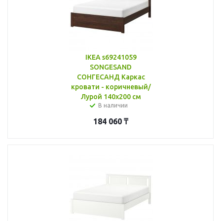
IKEA s69241059
SONGESAND
СОНГЕСАНД Каркас
кровати - коричневый/
Лурой 140x200 см
В наличии
184 060
₸