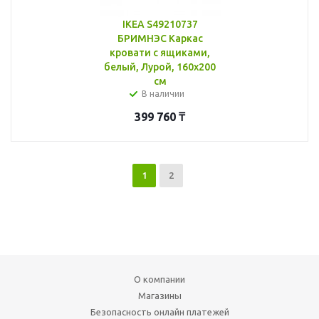
IKEA S49210737
БРИМНЭС Каркас
кровати с ящиками,
белый, Лурой, 160x200
см
В наличии
399 760
₸
1
2
О компании
Магазины
Безопасность онлайн платежей