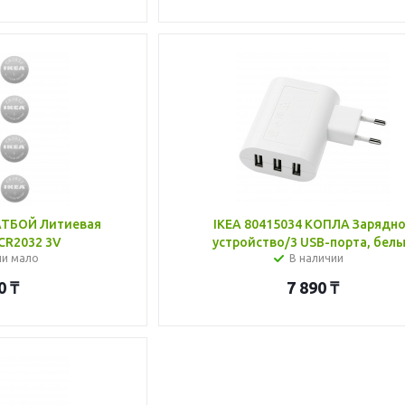
АТБОЙ Литиевая
IKEA 80415034 КОПЛА Зарядн
CR2032 3V
устройство/3 USB-порта, бел
ии мало
В наличии
0
₸
7 890
₸