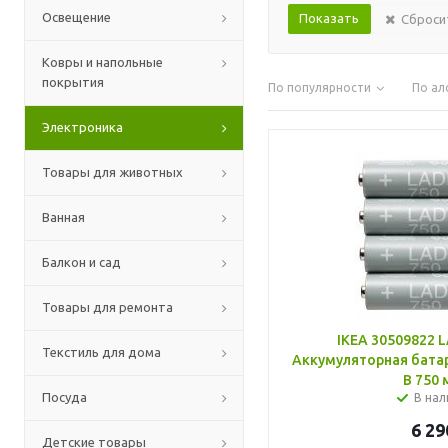
Освещение
Сброси
Ковры и напольные
покрытия
По популярности
По ал
Электроника
Товары для животных
Ванная
Балкон и сад
Товары для ремонта
IKEA 30509822
Текстиль для дома
Аккумуляторная батар
В 750 
Посуда
В нал
6 29
Детские товары