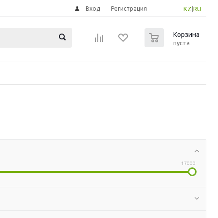
Вход
Регистрация
KZ
|
RU
0
Корзина
пуста
17000