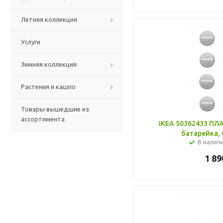
Летняя коллекция
Услуги
Зимняя коллекция
Растения и кашпо
Товары вышедшие из
ассортимента
IKEA 50362433 ПЛ
батарейка, 
В налич
1 89