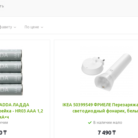
ть
фавиту
По цене
 LADDA ЛАДДА
IKEA 50399549 ФРИЕЛЕ Перезаря
ейка - HR03 AAA 1,2
светодиодный фонарик, бел
мА•ч
ичии
В наличии мало
0
₸
7 490
₸