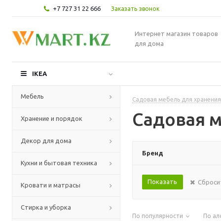
+7 727 31 22 666
Заказать звонок
Интернет магазин товаров
для дома
IKEA
Мебель
Садовая мебель для хранения
Садовая м
Хранение и порядок
Декор для дома
Бренд
Кухни и бытовая техника
Сброси
Кровати и матрасы
Стирка и уборка
По популярности
По ал