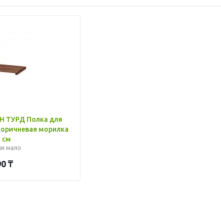
H ТУРД Полка для
коричневая морилка
 см
ии мало
90
₸