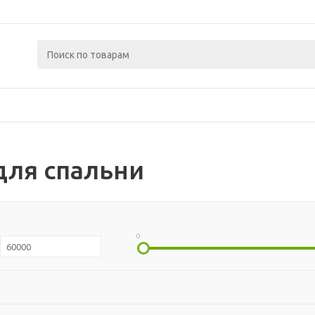
для спальни
0