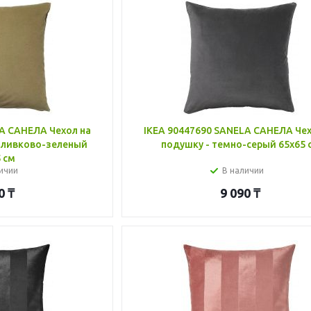
A САНЕЛА Чехол на
IKEA 90447690 SANELA САНЕЛА Чех
оливково-зеленый
подушку - темно-серый 65x65 
 см
ичии
В наличии
0
₸
9 090
₸