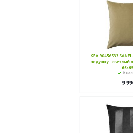
IKEA 90456533 SANEL
подушку - светлый 
65x65
В нал
9 99