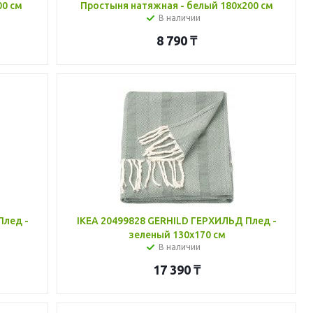
00 см
Простыня натяжная - белый 180x200 см
В наличии
8 790
₸
Плед -
IKEA 20499828 GERHILD ГЕРХИЛЬД Плед -
зеленый 130x170 см
В наличии
17 390
₸