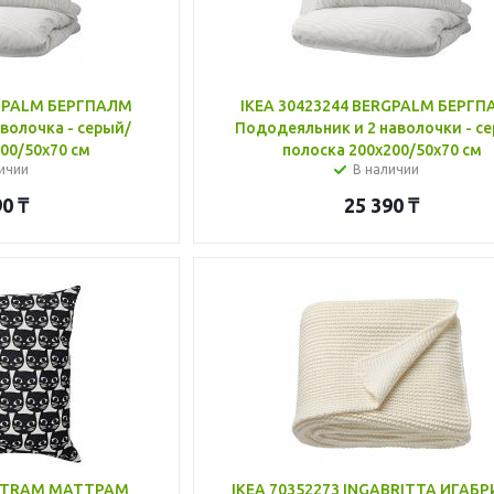
RGPALM БЕРГПАЛМ
IKEA 30423244 BERGPALM БЕРГ
волочка - серый/
Пододеяльник и 2 наволочки - с
00/50x70 см
полоска 200x200/50x70 см
ичии
В наличии
90
₸
25 390
₸
ATTRAM МАТТРАМ
IKEA 70352273 INGABRITTA ИГАБ