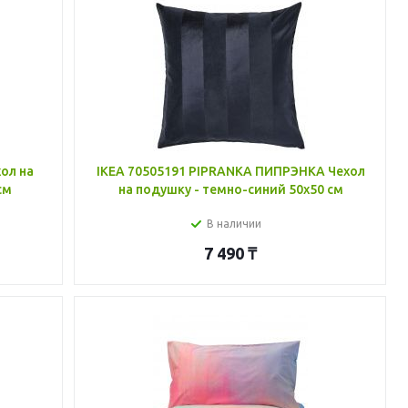
ол на
IKEA 70505191 PIPRANKA ПИПРЭНКА Чехол
см
на подушку - темно-синий 50x50 см
В наличии
7 490
₸