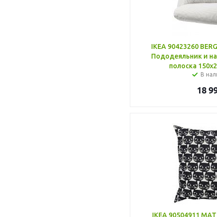
IKEA 90423260 BE
Пододеяльник и на
полоска 150x2
В нал
18 9
IKEA 90504911 M