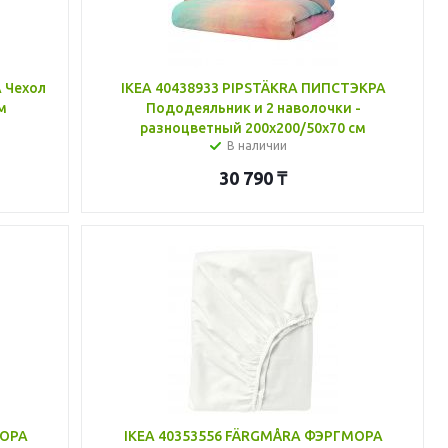
 Чехол
IKEA 40438933 PIPSTÄKRA ПИПСТЭКРА
м
Пододеяльник и 2 наволочки -
разноцветный 200x200/50x70 см
В наличии
30 790
₸
МОРА
IKEA 40353556 FÄRGMÅRA ФЭРГМОРА