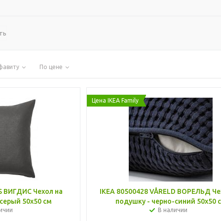
ть
фавиту
По цене
Цена IKEA Family
S ВИГДИС Чехол на
IKEA 80500428 VÅRELD ВОРЕЛЬД Че
серый 50x50 см
подушку - черно-синий 50x50 
ичии
В наличии