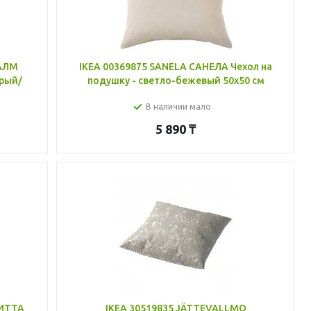
ПАЛМ
IKEA 00369875 SANELA САНЕЛА Чехол на
ерый/
подушку - светло-бежевый 50x50 см
В наличии мало
5 890
₸
РИТТА
IKEA 30519835 JÄTTEVALLMO