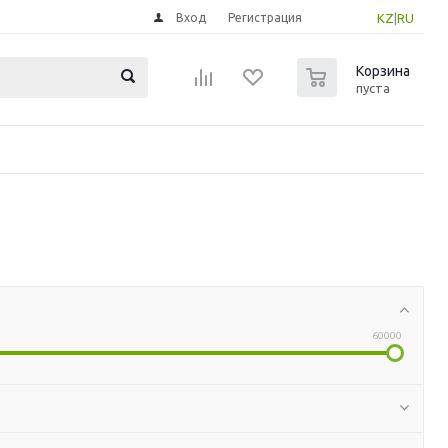
Вход
Регистрация
KZ
|
RU
0
Корзина
пуста
60000