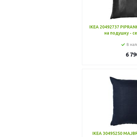
IKEA 20492737 PIPRA
на подушку - с
В нал
6 79
IKEA 30495250 MAJ