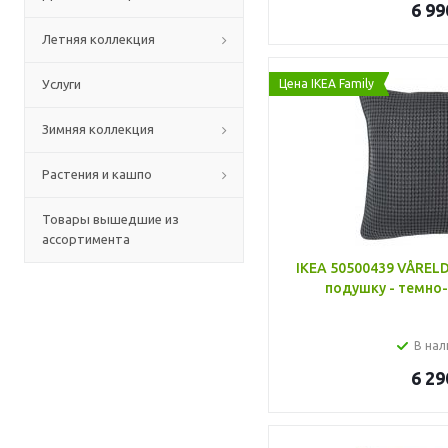
6 99
Летняя коллекция
Услуги
Цена IKEA Family
Зимняя коллекция
Растения и кашпо
Товары вышедшие из
ассортимента
IKEA 50500439 VÅREL
подушку - темно-
В нал
6 29