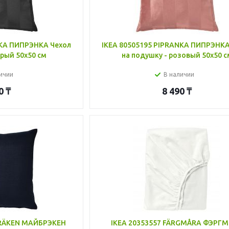
NKA ПИПРЭНКА Чехол
IKEA 80505195 PIPRANKA ПИПРЭНКА
ерый 50x50 см
на подушку - розовый 50x50 с
ичии
В наличии
0
₸
8 490
₸
BRÄKEN МАЙБРЭКЕН
IKEA 20353557 FÄRGMÅRA ФЭРГ