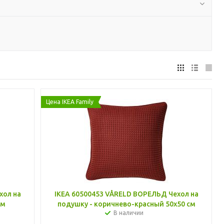
Цена IKEA Family
хол на
IKEA 60500453 VÅRELD ВОРЕЛЬД Чехол на
см
подушку - коричнево-красный 50x50 см
В наличии