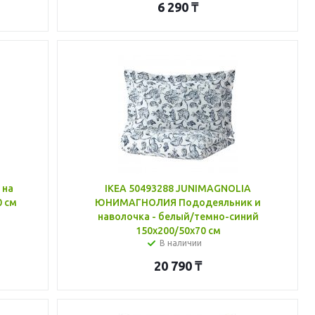
6 290
₸
 на
IKEA 50493288 JUNIMAGNOLIA
0 см
ЮНИМАГНОЛИЯ Пододеяльник и
наволочка - белый/темно-синий
150x200/50x70 см
В наличии
20 790
₸