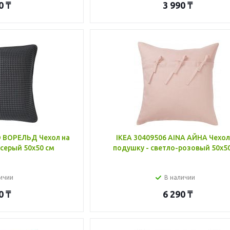
0
₸
3 990
₸
D ВОРЕЛЬД Чехол на
IKEA 30409506 AINA АЙНА Чехол
серый 50x50 см
подушку - светло-розовый 50x5
ичии
В наличии
0
₸
6 290
₸