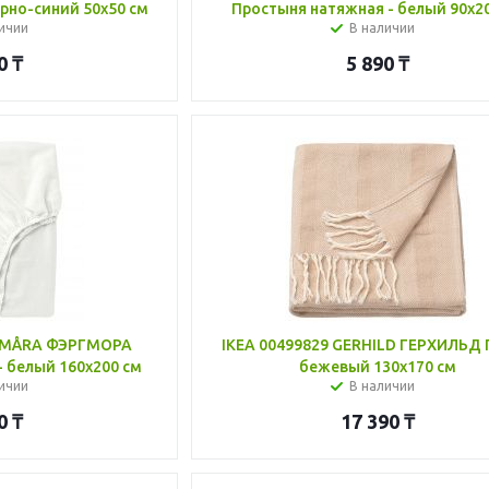
ерно-синий 50x50 см
Простыня натяжная - белый 90x2
ичии
В наличии
0
₸
5 890
₸
RGMÅRA ФЭРГМОРА
IKEA 00499829 GERHILD ГЕРХИЛЬД 
 белый 160x200 см
бежевый 130x170 см
ичии
В наличии
0
₸
17 390
₸