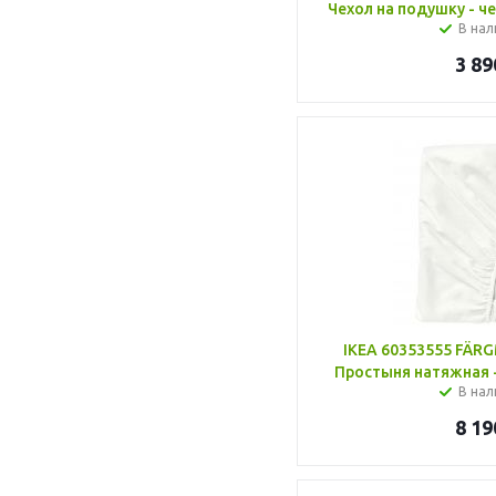
Чехол на подушку - ч
В нал
3 89
IKEA 60353555 FÄ
Простыня натяжная -
В нал
8 19