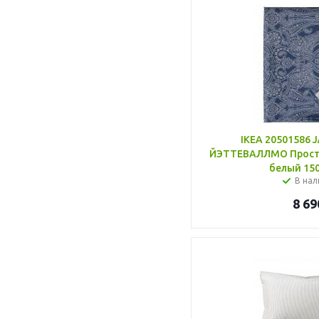
IKEA 20501586
ЙЭТТЕВАЛЛМО Просты
белый 150
В нал
8 69