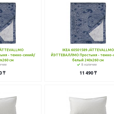
 JÄTTEVALLMO
IKEA 60501589 JÄTTEVALLMO
ня - темно-синий/
ЙЭТТЕВАЛЛМО Простыня - темно-
x260 см
белый 240x260 см
ичии
В наличии
0
₸
11 490
₸