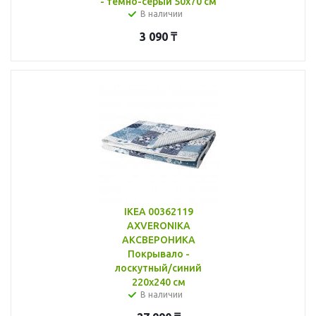
- темно-серый 50x70 см
В наличии
3 090
₸
IKEA 00362119
AXVERONIKA
АКСВЕРОНИКА
Покрывало -
лоскутный/синий
220x240 см
В наличии