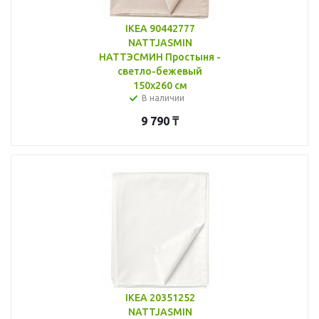
IKEA 90442777
NATTJASMIN
НАТТЭСМИН Простыня -
светло-бежевый
150x260 см
В наличии
9 790
₸
IKEA 20351252
NATTJASMIN