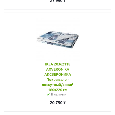
27 990
₸
IKEA 20362118
AXVERONIKA
АКСВЕРОНИКА
Покрывало -
лоскутный/синий
180x220 см
В наличии
20 790
₸