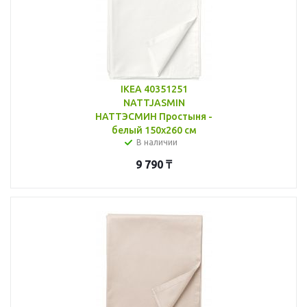
IKEA 40351251
NATTJASMIN
НАТТЭСМИН Простыня -
белый 150x260 см
В наличии
9 790
₸