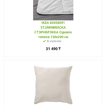
IKEA 60458091
STJÄRNBRÄCKA
СТЭРНБРЭККА Одеяло
теплое 150x200 см
В наличии
31 490
₸