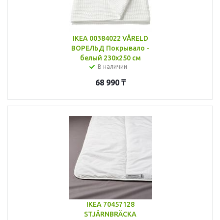
IKEA 00384022 VÅRELD
ВОРЕЛЬД Покрывало -
белый 230x250 см
В наличии
68 990
₸
IKEA 70457128
STJÄRNBRÄCKA