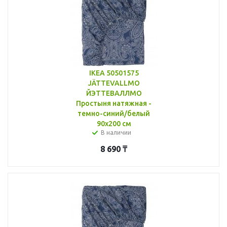
IKEA 50501575
JÄTTEVALLMO
ЙЭТТЕВАЛЛМО
Простыня натяжная -
темно-синий/белый
90x200 см
В наличии
8 690
₸