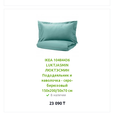
IKEA 10484436
LUKTJASMIN
ЛЮКТЭСМИН
Пододеяльник и
наволочка - серо-
бирюзовый
150x200/50x70 см
В наличии
23 090
₸