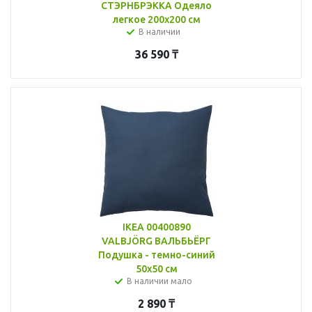
СТЭРНБРЭККА Одеяло
легкое 200x200 см
В наличии
36 590
₸
IKEA 00400890
VALBJÖRG ВАЛЬБЬЁРГ
Подушка - темно-синий
50x50 см
В наличии мало
2 890
₸