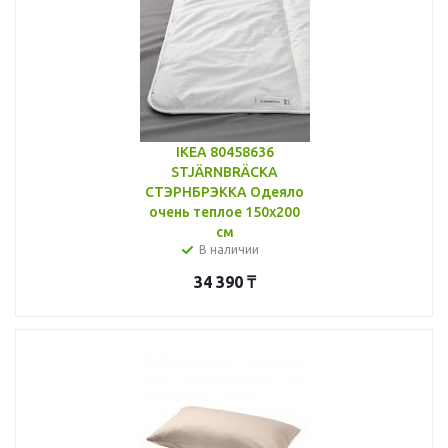
IKEA 80458636
STJÄRNBRÄCKA
СТЭРНБРЭККА Одеяло
очень теплое 150x200
см
В наличии
34 390
₸