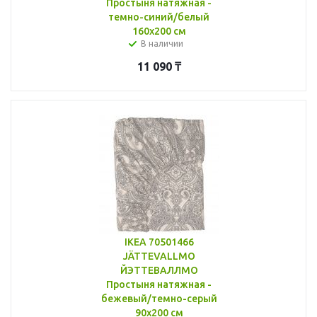
Простыня натяжная -
темно-синий/белый
160x200 см
В наличии
11 090
₸
IKEA 70501466
JÄTTEVALLMO
ЙЭТТЕВАЛЛМО
Простыня натяжная -
бежевый/темно-серый
90x200 см