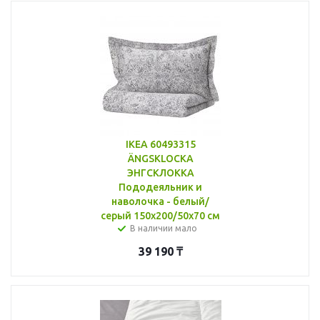
IKEA 60493315
ÄNGSKLOCKA
ЭНГСКЛОККА
Пододеяльник и
наволочка - белый/
серый 150x200/50x70 см
В наличии мало
39 190
₸