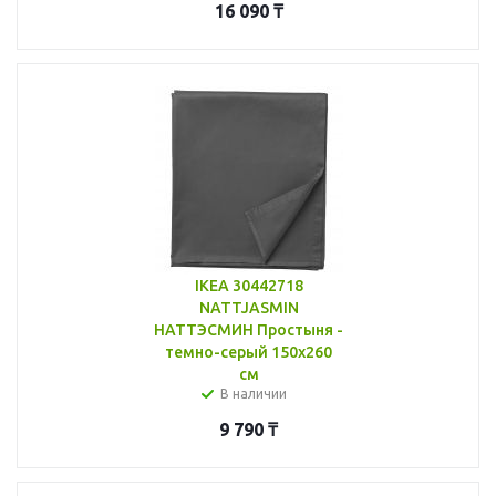
16 090
₸
IKEA 30442718
NATTJASMIN
НАТТЭСМИН Простыня -
темно-серый 150x260
см
В наличии
9 790
₸