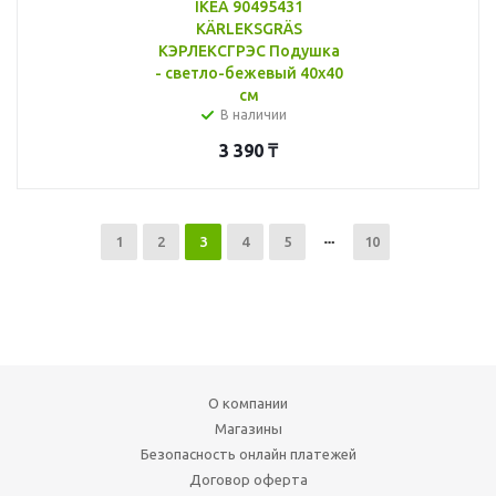
IKEA 90495431
KÄRLEKSGRÄS
КЭРЛЕКСГРЭС Подушка
- светло-бежевый 40x40
см
В наличии
3 390
₸
1
2
3
4
5
10
О компании
Магазины
Безопасность онлайн платежей
Договор оферта