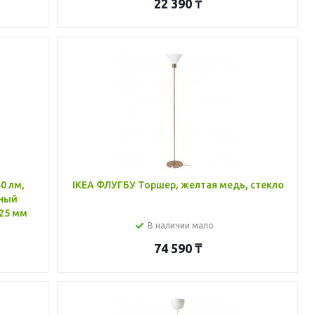
22 390
₸
IKEA ФЛУГБУ Торшер, желтая медь, стекло
дный
125 мм
В наличии мало
74 590
₸