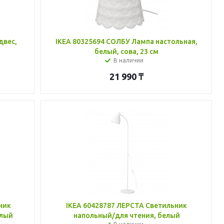
двес,
IKEA 80325694 СОЛБУ Лампа настольная,
белый, сова, 23 см
В наличии
21 990
₸
ник
IKEA 60428787 ЛЕРСТА Светильник
елый
напольный/для чтения, белый