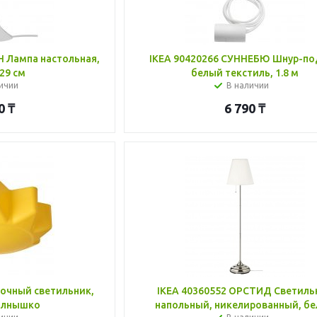
 Лампа настольная,
IKEA 90420266 СУННЕБЮ Шнур-по
29 см
белый текстиль, 1.8 м
ичии
В наличии
0
₸
6 790
₸
IKEA 40360552 ОРСТИД Светиль
олнышко
напольный, никелированный, б