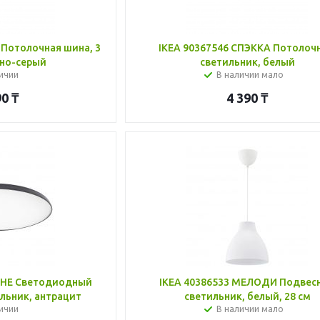
 Потолочная шина, 3
IKEA 90367546 СПЭККА Потолоч
но-серый
светильник, белый
ичии
В наличии мало
90
₸
4 390
₸
ОНЕ Светодиодный
IKEA 40386533 МЕЛОДИ Подвес
льник, антрацит
светильник, белый, 28 см
ичии
В наличии мало