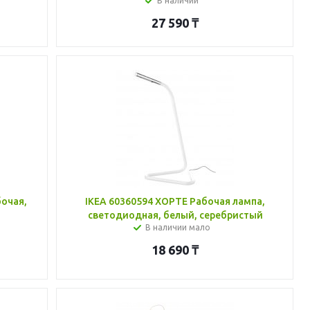
В наличии
27 590
₸
бочая,
IKEA 60360594 ХОРТЕ Рабочая лампа,
светодиодная, белый, серебристый
В наличии мало
18 690
₸