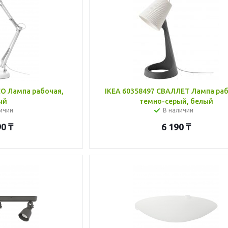
О Лампа рабочая,
IKEA 60358497 СВАЛЛЕТ Лампа раб
ый
темно-серый, белый
ичии
В наличии
90
₸
6 190
₸