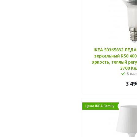
IKEA 50365832 ЛЕДА
зеркальный R50 400
яркость, теплый рег
2700 Ке
В нал
3 49
Цена IKEA Family