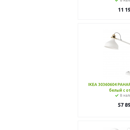
В нал
11 1
IKEA 30360604 РАНА
белый с о
В нал
57 8