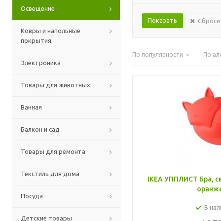
Освещение
Сброси
Ковры и напольные
покрытия
По популярности
По ал
Электроника
Товары для животных
Ванная
Балкон и сад
Товары для ремонта
Текстиль для дома
IKEA УППЛИСТ Бра, светодиодный, лиса
оранж
Посуда
В нал
Детские товары