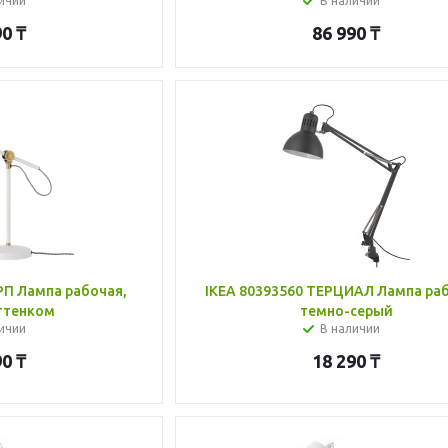
ичии
В наличии
90
₸
86 990
₸
РП Лампа рабочая,
IKEA 80393560 ТЕРЦИАЛ Лампа ра
ттенком
темно-серый
ичии
В наличии
90
₸
18 290
₸