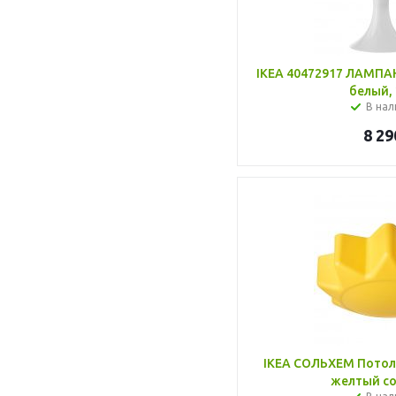
IKEA 40472917 ЛАМПАН
белый, 
В нал
8 29
IKEA СОЛЬХЕМ Потолочный светильник,
желтый с