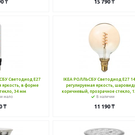
90
₸
15 790
₸
СБУ Светодиод E27
IKEA РОЛЛЬСБУ Светодиод E27 140 лм,
я яркость, в форме
регулируемая яркость, шарови
текло, 34 мм
коричневый, прозрачное стекло, 
ии мало
В наличии
0
₸
11 190
₸