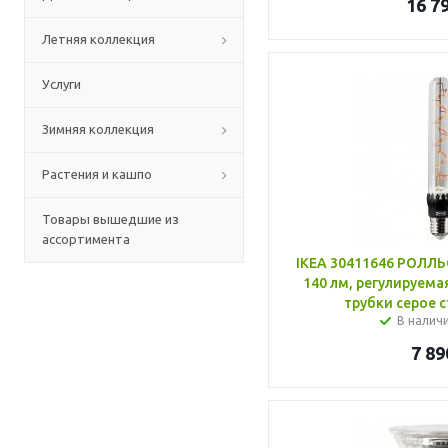
16 7
Летняя коллекция
Услуги
Зимняя коллекция
Растения и кашпо
Товары вышедшие из
ассортимента
IKEA 30411646 РОЛЛЬ
140 лм, регулируема
трубки серое с
В налич
7 89