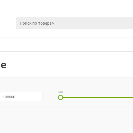
е
349