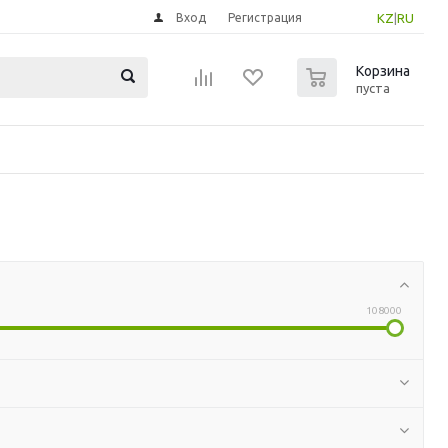
Вход
Регистрация
KZ
|
RU
0
Корзина
пуста
108000