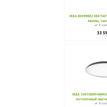
IKEA 80399802 ХЕКТАР
лампы, тем
В нал
33 5
IKEA 10415099 НИМ
потолочный свети
В нал