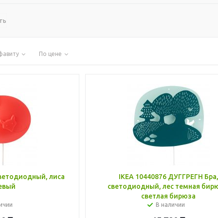
ть
фавиту
По цене
IKEA 10440876 ДУГГРЕГН Бра
евый
светодиодный, лес темная бир
светлая бирюза
ичии
В наличии