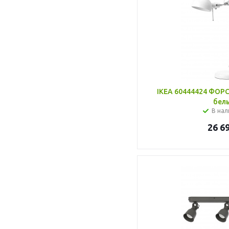
IKEA 60444424 ФОРС
бел
В нал
26 6